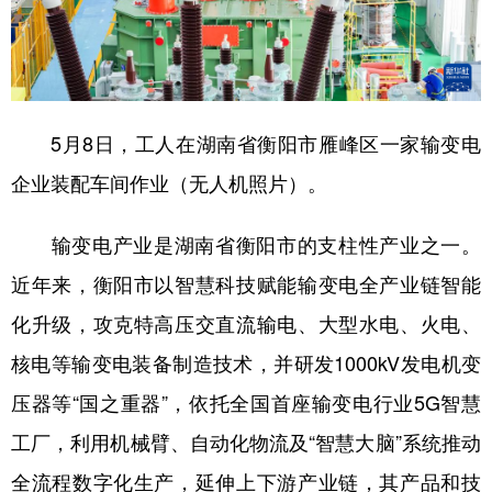
学术中国
乡村振兴
银龄
溯源中国
城市
旅游
能源
会展
彩票
娱乐
时尚
悦读
5月8日，工人在湖南省衡阳市雁峰区一家输变电
企业装配车间作业（无人机照片）。
公益
一带一路
亚太网
上市公司
文化产业
输变电产业是湖南省衡阳市的支柱性产业之一。
近年来，衡阳市以智慧科技赋能输变电全产业链智能
地方频道
化升级，攻克特高压交直流输电、大型水电、火电、
核电等输变电装备制造技术，并研发1000kV发电机变
北京
天津
河北
山西
压器等“国之重器”，依托全国首座输变电行业5G智慧
辽宁
吉林
上海
江苏
工厂，利用机械臂、自动化物流及“智慧大脑”系统推动
浙江
安徽
福建
江西
全流程数字化生产，延伸上下游产业链，其产品和技