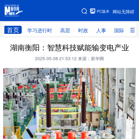
手机版
PC版本
网站无障碍
网站地图
首页
学习进行时
高层
时政
人事
国际
财
湖南衡阳：智慧科技赋能输变电产业
学习进行时
高层
时政
人事
2025-05-08 21:53:12
来源：新华网
国际
财经
网评
港澳
台湾
思客智库
全球连线
教育
科技
科创
量子
体育
文化
书画
健康
军事
访谈
视频
图片
政务
法律
中央文件
金融
汽车
食品
人居
信息化
数字经济