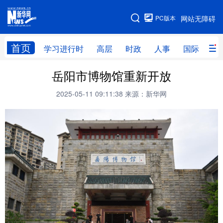
手机版
PC版本
网站无障碍
网站地图
首页
学习进行时
高层
时政
人事
国际
财
岳阳市博物馆重新开放
学习进行时
高层
时政
人事
2025-05-11 09:11:38
来源：新华网
国际
财经
网评
港澳
台湾
思客智库
全球连线
教育
科技
科创
量子
体育
文化
书画
健康
军事
访谈
视频
图片
政务
法律
中央文件
金融
汽车
食品
人居
信息化
数字经济