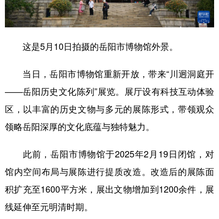
学术中国
乡村振兴
银龄
溯源中国
城市
旅游
能源
会展
这是5月10日拍摄的岳阳市博物馆外景。
彩票
娱乐
时尚
悦读
当日，岳阳市博物馆重新开放，带来“川迥洞庭开
公益
一带一路
亚太网
上市公司
——岳阳历史文化陈列”展览。展厅设有科技互动体验
文化产业
区，以丰富的历史文物与多元的展陈形式，带领观众
领略岳阳深厚的文化底蕴与独特魅力。
地方频道
此前，岳阳市博物馆于2025年2月19日闭馆，对
北京
天津
河北
山西
馆内空间布局与展陈进行提质改造。改造后的展陈面
辽宁
吉林
上海
江苏
积扩充至1600平方米，展出文物增加到1200余件，展
浙江
安徽
福建
江西
线延伸至元明清时期。