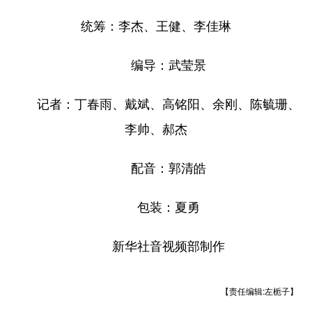
统筹：李杰、王健、李佳琳
编导：武莹景
记者：丁春雨、戴斌、高铭阳、余刚、陈毓珊、
李帅、郝杰
配音：郭清皓
包装：夏勇
新华社音视频部制作
【责任编辑:左栀子】