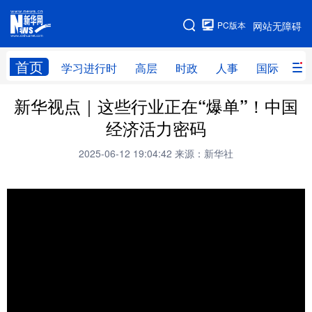
手机版
PC版本
网站无障碍
网站地图
首页
学习进行时
高层
时政
人事
国际
财
新华视点｜这些行业正在“爆单”！中国
学习进行时
高层
时政
人事
经济活力密码
国际
财经
网评
港澳
2025-06-12 19:04:42
来源：新华社
台湾
思客智库
全球连线
教育
科技
科创
量子
体育
文化
书画
健康
军事
访谈
视频
图片
政务
法律
中央文件
金融
汽车
食品
人居
信息化
数字经济