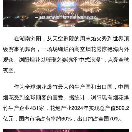
山东
河南
湖北
湖南
广东
广西
海南
重庆
四川
贵州
云南
西藏
在湖南浏阳，从天空剧院的周末焰火秀到世界顶
陕西
甘肃
青海
宁夏
级赛事的舞台，一场场绚烂的高空烟花秀惊艳海内外
新疆
内蒙古
黑龙江
观众。浏阳烟花以璀璨之姿演绎“中式浪漫”，点亮全球
夜空。
多语种频道
作为全球烟花爆竹最大的生产国和出口国，中国
English
Español
Français
عربى
烟花受到全球顾客的喜爱。据统计，浏阳现有烟花爆
Русский язык
日本語
한국어
竹生产企业431家，花炮产业2024年实现总产值502.2
Deutsch
Português
亿元，国内市场占有率约60%，出口约占全国70%。