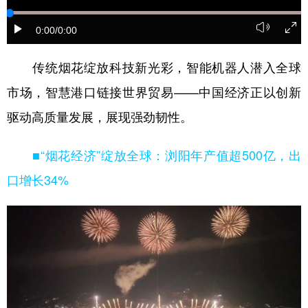
学术中国
乡村振兴
银龄
溯源中国
0:00
/0:00
城市
旅游
能源
会展
传统烟花绽放科技新光彩，智能机器人潜入全球
彩票
娱乐
时尚
悦读
市场，智慧港口链接世界贸易——中国经济正以创新
公益
一带一路
亚太网
上市公司
驱动高质量发展，展现强劲韧性。
文化产业
■“烟花经济”绽放全球：浏阳年产值超500亿，出
口增长34%
地方频道
北京
天津
河北
山西
辽宁
吉林
上海
江苏
浙江
安徽
福建
江西