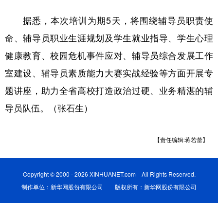
据悉，本次培训为期5天，将围绕辅导员职责使
学术中国
乡村振兴
银龄
溯源中国
命、辅导员职业生涯规划及学生就业指导、学生心理
城市
旅游
能源
会展
健康教育、校园危机事件应对、辅导员综合发展工作
彩票
娱乐
时尚
悦读
室建设、辅导员素质能力大赛实战经验等方面开展专
公益
一带一路
亚太网
上市公司
题讲座，助力全省高校打造政治过硬、业务精湛的辅
文化产业
导员队伍。（张石生）
地方频道
【责任编辑:蒋若蕾】
北京
天津
河北
山西
Copyright © 2000 - 2026 XINHUANET.com All Rights Reserved.
辽宁
吉林
上海
江苏
制作单位：新华网股份有限公司 版权所有：新华网股份有限公司
浙江
安徽
福建
江西