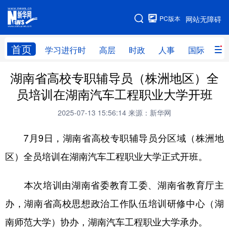
手机版
PC版本
网站无障碍
网站地图
首页
学习进行时
高层
时政
人事
国际
财
湖南省高校专职辅导员（株洲地区）全
学习进行时
高层
时政
人事
员培训在湖南汽车工程职业大学开班
国际
财经
网评
港澳
2025-07-13 15:56:14
来源：新华网
台湾
思客智库
全球连线
教育
7月9日，湖南省高校专职辅导员分区域（株洲地
科技
科创
量子
体育
区）全员培训在湖南汽车工程职业大学正式开班。
文化
书画
健康
军事
本次培训由湖南省委教育工委、湖南省教育厅主
访谈
视频
图片
政务
办，湖南省高校思想政治工作队伍培训研修中心（湖
法律
中央文件
金融
汽车
南师范大学）协办，湖南汽车工程职业大学承办。
食品
人居
信息化
数字经济