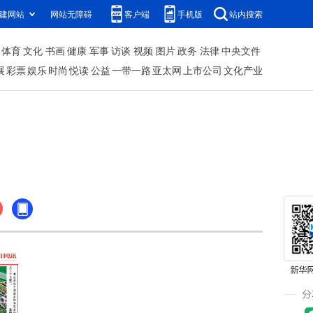
建网站
网站无障碍
客户端
手机版
站内搜索
体育
文化
书画
健康
军事
访谈
视频
图片
政务
法律
中央文件
展
彩票
娱乐
时尚
悦读
公益
一带一路
亚太网
上市公司
文化产业