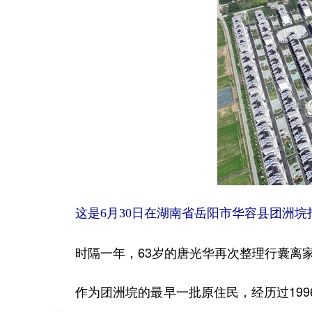
这是6月30日在湖南省岳阳市华容县团洲垸
时隔一年，63岁的唐光华再次整理行囊离家
作为团洲垸的最早一批原住民，经历过1996