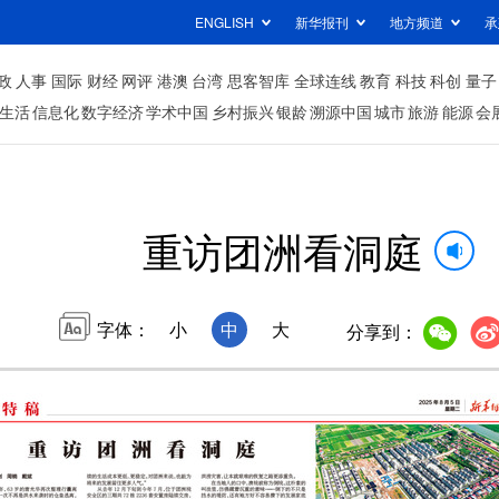
ENGLISH
新华报刊
地方频道
承
政
人事
国际
财经
网评
港澳
台湾
思客智库
全球连线
教育
科技
科创
量子
生活
信息化
数字经济
学术中国
乡村振兴
银龄
溯源中国
城市
旅游
能源
会
重访团洲看洞庭
字体：
小
中
大
分享到：