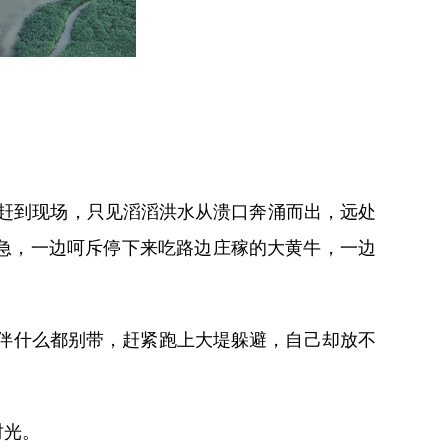
赶到现场，只见滔滔洪水从溃口奔涌而出，远处
急，一边呵斥停下来吃路边庄稼的大黄牛，一边
伴什么都别带，赶紧跑上大堤躲避，自己却放不
时光。