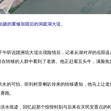
拍摄的重修加固后的洞庭湖大堤。
天下午听说团洲垸大堤出现险情后，记者从湖对岸的岳阳县
者在转移的人群中看到了老唐。他正赶着五头牛，满脸焦
洪水的可怕。听到村里喇叭传来的转移通知，他马上让老
水赛跑。
水痕迹，回忆起那个惊惶时刻与后来在灾民安置点的