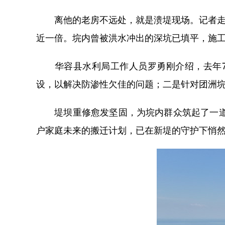
离他的老房不远处，就是溃堤现场。记者走上
近一倍。垸内曾被洪水冲出的深坑已填平，施
华容县水利局工作人员罗勇刚介绍，去年7月
设，以解决防渗性欠佳的问题；二是针对团洲垸存
堤坝重修愈发坚固，为垸内群众筑起了一道安
户家庭未来的搬迁计划，已在新堤的守护下悄