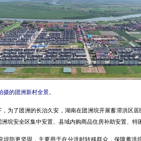
拍摄的团洲新村全景。
为了团洲的长治久安，湖南在团洲垸开展蓄滞洪区居
、团洲垸安全区集中安置、县域内购商品住房补助安置、特
堤防更坚固，主要用于在分洪时转移群众，保障蓄洪垸