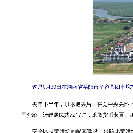
这是6月30日在湖南省岳阳市华容县团洲垸
去年下半年，洪水退去后，在党中央关怀下，
军介绍，迁建居民共7217户，采取货币安置
安全区是蓄洪垸的配套建设，堤防比蓄洪垸