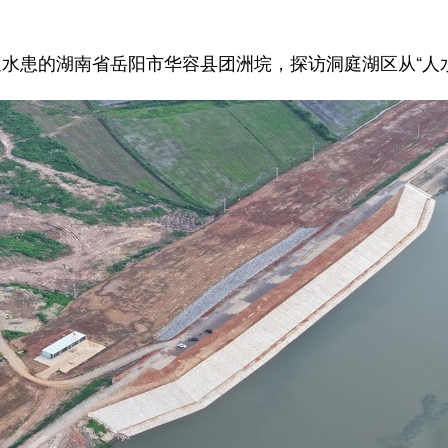
的湖南省岳阳市华容县团洲垸，探访洞庭湖区从“人水相