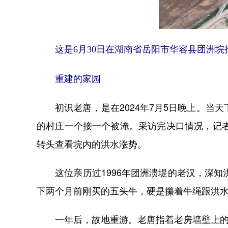
这是6月30日在湖南省岳阳市华容县团洲垸
重建的家园
初识老唐，是在2024年7月5日晚上。当
的村庄一个接一个被淹。采访完决口情况，记
转头查看垸内的洪水涨势。
这位亲历过1996年团洲溃堤的老汉，深知
下两个月前刚买的五头牛，硬是攥着牛绳跟洪
一年后，故地重游。老唐指着老房墙壁上的洪