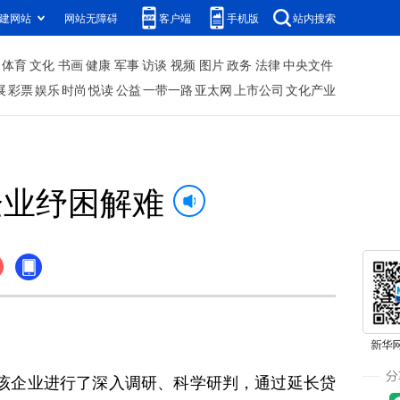
建网站
网站无障碍
客户端
手机版
站内搜索
体育
文化
书画
健康
军事
访谈
视频
图片
政务
法律
中央文件
展
彩票
娱乐
时尚
悦读
公益
一带一路
亚太网
上市公司
文化产业
企业纾困解难
该企业进行了深入调研、科学研判，通过延长贷