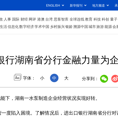
ENGLISH
新华报刊
地方频道
承
政
人事
国际
财经
网评
港澳
台湾
思客智库
全球连线
教育
科技
科创
量子
生活
信息化
数字经济
学术中国
乡村振兴
银龄
溯源中国
城市
旅游
能源
会
银行湖南省分行金融力量为
字体：
小
中
大
分享到：
能下，湖南一水泵制造企业经营状况实现好转。
度陷入困境。了解情况后，进出口银行湖南省分行对