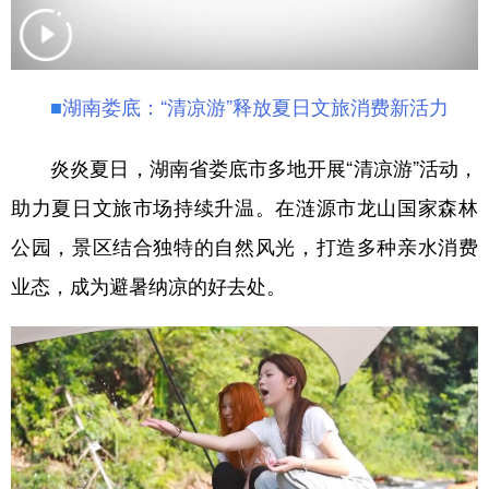
学术中国
乡村振兴
银龄
溯源中国
城市
旅游
能源
会展
■
湖南娄底：“清凉游”释放夏日文旅消费新活力
彩票
娱乐
时尚
悦读
炎炎夏日，湖南省娄底市多地开展“清凉游”活动，
公益
一带一路
亚太网
上市公司
助力夏日文旅市场持续升温。在涟源市龙山国家森林
文化产业
公园，景区结合独特的自然风光，打造多种亲水消费
业态，成为避暑纳凉的好去处。
地方频道
北京
天津
河北
山西
辽宁
吉林
上海
江苏
浙江
安徽
福建
江西