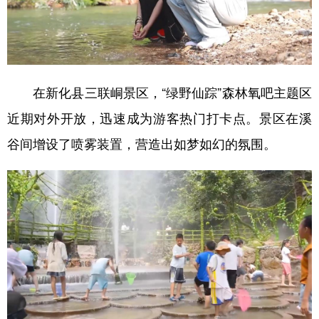
山东
河南
湖北
湖南
广东
广西
海南
重庆
四川
贵州
云南
西藏
在新化县三联峒景区，“绿野仙踪”森林氧吧主题区
陕西
甘肃
青海
宁夏
近期对外开放，迅速成为游客热门打卡点。景区在溪
新疆
内蒙古
黑龙江
谷间增设了喷雾装置，营造出如梦如幻的氛围。
多语种频道
English
Español
Français
عربى
Русский язык
日本語
한국어
Deutsch
Português