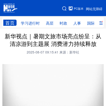
手机版
PC版本
网站无障碍
网站地图
首页
学习进行时
高层
时政
人事
国际
财
新华视点｜暑期文旅市场亮点纷呈：从
学习进行时
高层
时政
人事
清凉游到主题展 消费潜力持续释放
国际
财经
网评
港澳
2025-08-07 09:15:41
来源：新华社
台湾
思客智库
全球连线
教育
科技
科创
量子
体育
文化
书画
健康
军事
访谈
视频
图片
政务
法律
中央文件
金融
汽车
食品
人居
信息化
数字经济