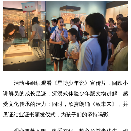
学术中国
乡村振兴
银龄
溯源中国
城市
旅游
能源
会展
彩票
娱乐
时尚
悦读
公益
一带一路
亚太网
上市公司
文化产业
活动将组织观看《星博少年说》宣传片，回顾小
地方频道
讲解员的成长足迹；沉浸式体验少年版文物讲解，感
北京
天津
河北
山西
受文化传承的活力；同时，欣赏朗诵《致未来》，并
辽宁
吉林
上海
江苏
见证结业证书颁发仪式，为孩子们的坚持喝彩。
浙江
安徽
福建
江西
观众年龄不限，热爱文化、热心公益者优先。现