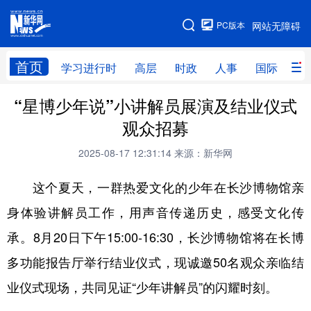
手机版
PC版本
网站无障碍
网站地图
首页
学习进行时
高层
时政
人事
国际
财
“星博少年说”小讲解员展演及结业仪式
学习进行时
高层
时政
人事
观众招募
国际
财经
网评
港澳
2025-08-17 12:31:14
来源：新华网
台湾
思客智库
全球连线
教育
这个夏天，一群热爱文化的少年在长沙博物馆亲
科技
科创
量子
体育
身体验讲解员工作，用声音传递历史，感受文化传
文化
书画
健康
军事
承。8月20日下午15:00-16:30，长沙博物馆将在长博
访谈
视频
图片
政务
多功能报告厅举行结业仪式，现诚邀50名观众亲临结
法律
中央文件
金融
汽车
业仪式现场，共同见证“少年讲解员”的闪耀时刻。
食品
人居
信息化
数字经济