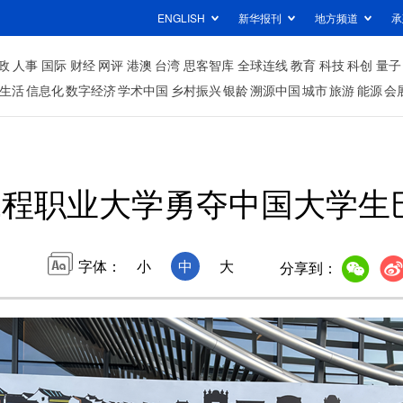
ENGLISH
新华报刊
地方频道
承
政
人事
国际
财经
网评
港澳
台湾
思客智库
全球连线
教育
科技
科创
量子
生活
信息化
数字经济
学术中国
乡村振兴
银龄
溯源中国
城市
旅游
能源
会
程职业大学勇夺中国大学生巴
字体：
小
中
大
分享到：