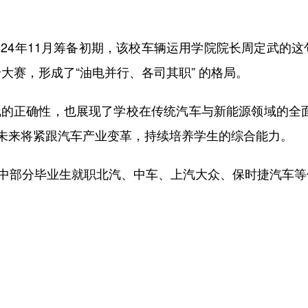
24年11月筹备初期，该校车辆运用学院院长周定武的
大赛，形成了“油电并行、各司其职” 的格局。
线的正确性，也展现了学校在传统汽车与新能源领域的全面
，未来将紧跟汽车产业变革，持续培养学生的综合能力。
中部分毕业生就职北汽、中车、上汽大众、保时捷汽车等