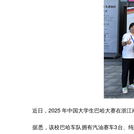
近日，2025 年中国大学生巴哈大赛在浙江
据悉，该校巴哈车队拥有汽油赛车3台、纯电