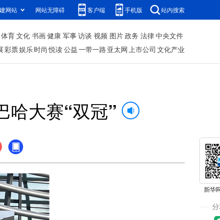
建网站
网站无障碍
客户端
手机版
站内搜索
体育
文化
书画
健康
军事
访谈
视频
图片
政务
法律
中央文件
展
彩票
娱乐
时尚
悦读
公益
一带一路
亚太网
上市公司
文化产业
哈大赛“双冠”