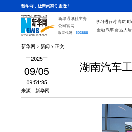
新华通讯社主办
学习进行时
高层
时
公司官网
金融
汽车
食品
人居
股票代码：
603888
新华网
> 新闻 > 正文
2025
湖南汽车工
09/05
09:51:35
来源：新华网