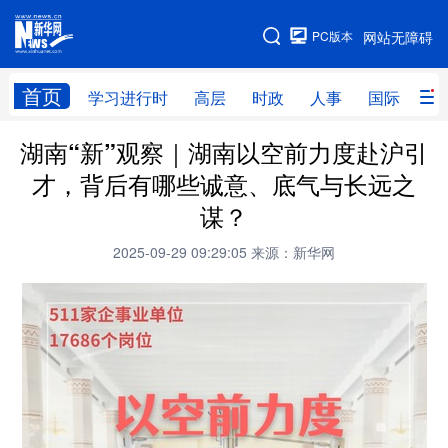
手机版
PC版本
网站无障碍
网站地图
首页
学习进行时
高层
时政
人事
国际
财
湖南“新”观察｜湖南以空前力度赴沪引
学习进行时
高层
时政
人事
才，背后有哪些诚意、底气与长远之
国际
财经
网评
港澳
谋？
台湾
思客智库
全球连线
教育
2025-09-29 09:29:05
来源：新华网
科技
科创
量子
体育
文化
书画
健康
军事
访谈
视频
图片
政务
法律
中央文件
金融
汽车
食品
人居
信息化
数字经济