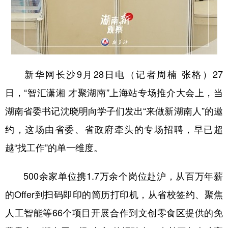
山东
河南
湖北
湖南
广东
广西
海南
重庆
四川
贵州
云南
西藏
陕西
甘肃
青海
宁夏
新华网长沙9月28日电（记者周楠 张格）27
新疆
内蒙古
黑龙江
日，“智汇潇湘 才聚湖南”上海站专场推介大会上，当
湖南省委书记沈晓明向学子们发出“来做新湖南人”的邀
多语种频道
约，这场由省委、省政府牵头的专场招聘，早已超
越“找工作”的单一维度。
English
Español
Français
عربى
Русский язык
日本語
한국어
500余家单位携1.7万余个岗位赴沪，从百万年薪
的Offer到扫码即印的简历打印机，从省校签约、聚焦
Deutsch
Português
人工智能等66个项目开展合作到文创零食区提供的免