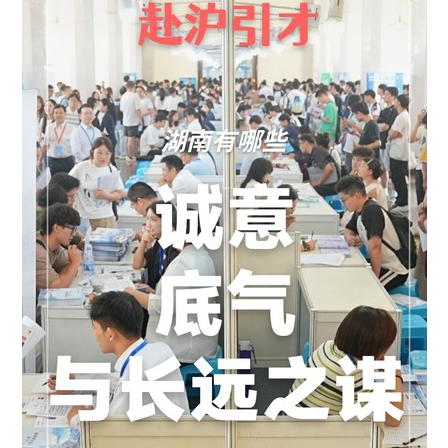
学术中国
乡村振兴
银龄
溯源中国
城市
旅游
能源
会展
彩票
娱乐
时尚
悦读
公益
一带一路
亚太网
上市公司
文化产业
地方频道
北京
天津
河北
山西
辽宁
吉林
上海
江苏
浙江
安徽
福建
江西