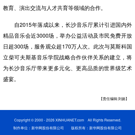
山东
河南
湖北
湖南
教育、演出交流与人才共育等领域的合作。
广东
广西
海南
重庆
自2015年落成以来，长沙音乐厅累计引进国内外
四川
贵州
云南
西藏
精品音乐会近3000场，举办公益活动及市民免费开放
陕西
甘肃
青海
宁夏
日超300场，服务观众超170万人次。此次与莫斯科国
新疆
内蒙古
黑龙江
立柴可夫斯基音乐学院战略合作伙伴关系的建立，将
为长沙音乐厅带来更多元化、更高品质的世界级艺术
多语种频道
盛宴。
English
Español
Français
عربى
【责任编辑:刘扬】
Русский язык
日本語
한국어
Deutsch
Português
Copyright © 2000 - 2026 XINHUANET.com All Rights Reserved.
制作单位：新华网股份有限公司 版权所有：新华网股份有限公司