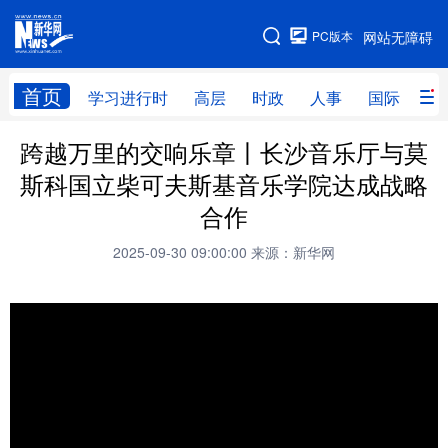
手机版
PC版本
网站无障碍
网站地图
首页
学习进行时
高层
时政
人事
国际
财
跨越万里的交响乐章丨长沙音乐厅与莫
学习进行时
高层
时政
人事
斯科国立柴可夫斯基音乐学院达成战略
国际
财经
网评
港澳
合作
台湾
思客智库
全球连线
教育
2025-09-30 09:00:00
来源：新华网
科技
科创
量子
体育
文化
书画
健康
军事
访谈
视频
图片
政务
法律
中央文件
金融
汽车
食品
人居
信息化
数字经济