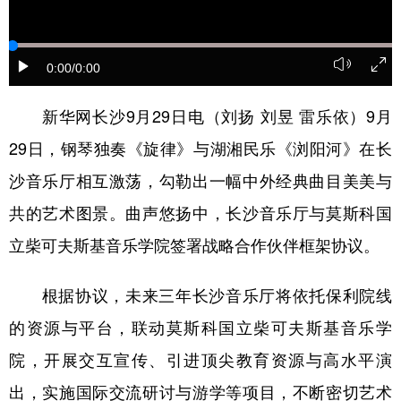
学术中国
乡村振兴
银龄
溯源中国
0:00
/0:00
城市
旅游
能源
会展
彩票
娱乐
时尚
悦读
新华网长沙9月29日电（刘扬 刘昱 雷乐依）9月
29日，钢琴独奏《旋律》与湖湘民乐《浏阳河》在长
公益
一带一路
亚太网
上市公司
沙音乐厅相互激荡，勾勒出一幅中外经典曲目美美与
文化产业
共的艺术图景。曲声悠扬中，长沙音乐厅与莫斯科国
立柴可夫斯基音乐学院签署战略合作伙伴框架协议。
地方频道
根据协议，未来三年长沙音乐厅将依托保利院线
北京
天津
河北
山西
的资源与平台，联动莫斯科国立柴可夫斯基音乐学
辽宁
吉林
上海
江苏
院，开展交互宣传、引进顶尖教育资源与高水平演
浙江
安徽
福建
江西
出，实施国际交流研讨与游学等项目，不断密切艺术