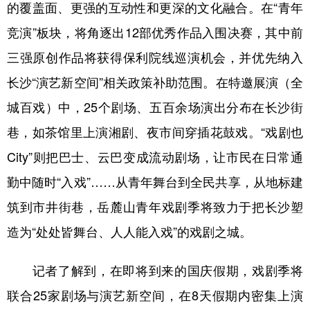
山东
河南
湖北
湖南
的覆盖面、更强的互动性和更深的文化融合。在“青年
竞演”板块，将角逐出12部优秀作品入围决赛，其中前
广东
广西
海南
重庆
三强原创作品将获得保利院线巡演机会，并优先纳入
四川
贵州
云南
西藏
长沙“演艺新空间”相关政策补助范围。在特邀展演（全
陕西
甘肃
青海
宁夏
城百戏）中，25个剧场、五百余场演出分布在长沙街
新疆
内蒙古
黑龙江
巷，如茶馆里上演湘剧、夜市间穿插花鼓戏。“戏剧也
City”则把巴士、云巴变成流动剧场，让市民在日常通
多语种频道
勤中随时“入戏”……从青年舞台到全民共享，从地标建
English
Español
Français
عربى
筑到市井街巷，岳麓山青年戏剧季将致力于把长沙塑
造为“处处皆舞台、人人能入戏”的戏剧之城。
Русский язык
日本語
한국어
Deutsch
Português
记者了解到，在即将到来的国庆假期，戏剧季将
联合25家剧场与演艺新空间，在8天假期内密集上演