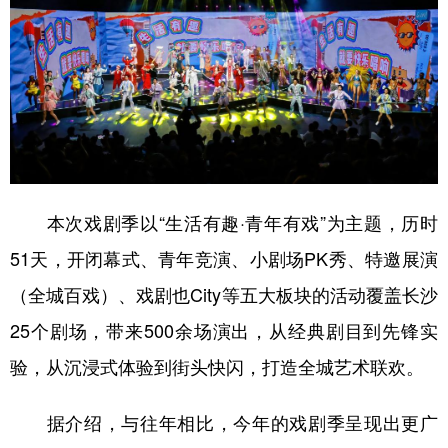
学术中国
乡村振兴
银龄
溯源中国
城市
旅游
能源
会展
彩票
娱乐
时尚
悦读
公益
一带一路
亚太网
上市公司
文化产业
本次戏剧季以“生活有趣·青年有戏”为主题，历时
51天，开闭幕式、青年竞演、小剧场PK秀、特邀展演
地方频道
（全城百戏）、戏剧也City等五大板块的活动覆盖长沙
25个剧场，带来500余场演出，从经典剧目到先锋实
北京
天津
河北
山西
验，从沉浸式体验到街头快闪，打造全城艺术联欢。
辽宁
吉林
上海
江苏
浙江
安徽
福建
江西
据介绍，与往年相比，今年的戏剧季呈现出更广