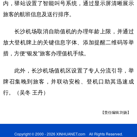
内，驿站设置了智能叫号系统，通过显示屏清晰展示
山东
河南
湖北
湖南
旅客的航班信息及送行排序。
广东
广西
海南
重庆
四川
贵州
云南
西藏
长沙机场取消自助值机的办理年龄上限，并通过
陕西
甘肃
青海
宁夏
放大登机牌上的关键信息字体、添加提醒二维码等举
措，方便“银发”旅客办理值机手续。
新疆
内蒙古
黑龙江
此外，长沙机场值机区设置了专人分流引导，举
多语种频道
牌召集晚到旅客，并联动安检、登机口助其迅速成
English
Español
Français
عربى
行。（吴冬 王丹）
Русский язык
日本語
한국어
【责任编辑:刘扬】
Deutsch
Português
Copyright © 2000 - 2026 XINHUANET.com All Rights Reserved.