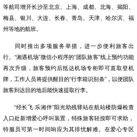
等航司增开长沙至北京、上海、成都、北海、揭阳、
学术中国
乡村振兴
银龄
溯源中国
梅县、银川、大连、长春、青岛、天津、哈尔滨、福
城市
旅游
能源
会展
州等地的航班。
彩票
娱乐
时尚
悦读
同时推出多项服务举措，进一步便利旅客出
公益
一带一路
亚太网
上市公司
行。“湘遇机场”微信小程序的“团队旅客”线上预约功能
文化产业
再次升级，旅客预约后抵达机场专柜即可直取登机
牌，工作人员将提供醒目的“行李箱识别条”，以便团队
地方频道
旅客到达目的地后能快速提取行李。
北京
天津
河北
山西
“经长飞·乐湘伴”阳光助残驿站在航站楼防爆检查
辽宁
吉林
上海
江苏
入口处新增爱心呼叫装置，特殊旅客轻按即可求助，
浙江
安徽
福建
江西
特服员可第一时间响应为其排忧解难。在爱心专区