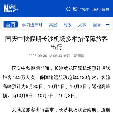
手机版
PC版本
网站无障碍
网站地图
首页
学习进行时
高层
时政
人事
国际
财
国庆中秋假期长沙机场多举措保障旅客
学习进行时
高层
时政
人事
出行
国际
财经
网评
港澳
2025-09-30 12:06:44
来源：新华网
台湾
思客智库
全球连线
教育
国庆中秋假期期间，长沙黄花国际机场预计运送
科技
科创
量子
体育
旅客78.3万人次，保障输运航班起降5120架次。客流
文化
书画
健康
军事
高峰预计为9月30日、10月1日、10月2日，返程高峰
访谈
视频
图片
政务
预计为10月6日、10月7日、10月8日。
法律
中央文件
金融
汽车
为满足旅客出行需求，长沙机场联合南航、厦航
食品
人居
信息化
数字经济