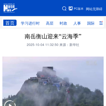
手机版
PC版本
网站无障碍
网站地图
首页
学习进行时
高层
时政
人事
国际
财
南岳衡山迎来“云海季”
学习进行时
高层
时政
人事
2025-10-04 11:32:50
来源：新华社
国际
财经
网评
港澳
台湾
思客智库
全球连线
教育
科技
科创
量子
体育
文化
书画
健康
军事
访谈
视频
图片
政务
法律
中央文件
金融
汽车
食品
人居
信息化
数字经济