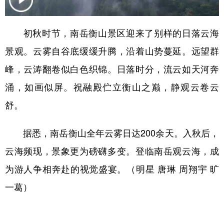
学术中国
乡村振兴
银龄
溯源中国
初秋时节，南岳衡山景区迎来了别样的日落云海
城市
旅游
能源
会展
景观。云雾自谷底缓缓升腾，沿着山势蔓延。远望群
彩票
娱乐
时尚
悦读
峰，云涛翻卷似白色织锦。日落时分，流云如天河奔
公益
一带一路
亚太网
上市公司
涌，如画似屏。祝融殿伫立衡山之巅，静观云卷云
舒。
文化产业
据悉，南岳衡山全年云雾日达200余天。入秋后，
地方频道
云海频现，景象更为磅礴多变。登临南岳观云海，成
北京
天津
河北
山西
为游人争相奔赴的视觉盛宴。（明星 唐琳 周翔宇 旷
一葛）
辽宁
吉林
上海
江苏
浙江
安徽
福建
江西