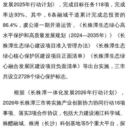
山东
河南
湖北
湖南
发展2025年行动计划》，完成目标任务118项，完成
率达93%。其中，6条融城干道累计完成总投资的
广东
广西
海南
重庆
86.4%，虞公港一期开港运营，《长株潭生态绿心高
四川
贵州
云南
西藏
水平保护和高质量发展规划（2024—2035年）》《长
陕西
甘肃
青海
宁夏
株潭生态绿心建设项目准入管理办法》《长株潭生态
新疆
内蒙古
黑龙江
绿心核心保护区建设项目正面清单》《长株潭生态绿
心融合发展区建设项目负面清单》等出台实施，三市
多语种频道
共设立2728个绿心保护标志。
English
Español
Français
عربى
根据《长株潭一体化发展2026年行动计划》，
Русский язык
日本語
한국어
2026年长株潭三市将实施产业创新协力协同行动16项
Deutsch
Português
事项、落实3项合作协议，包括大力建设湘江科学城、
株醴融城、株洲（长沙）科创基地等5个重大平台，探