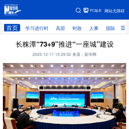
手机版
PC版本
网站无障碍
网站地图
首页
学习进行时
高层
时政
人事
国际
财
长株潭“73+9”推进“一座城”建设
学习进行时
高层
时政
人事
2025-12-11 15:29:32
来源：新华网
国际
财经
网评
港澳
台湾
思客智库
全球连线
教育
科技
科创
量子
体育
文化
书画
健康
军事
访谈
视频
图片
政务
法律
中央文件
金融
汽车
食品
人居
信息化
数字经济