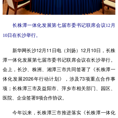
学术中国
乡村振兴
银龄
溯源中国
城市
旅游
能源
会展
长株潭一体化发展第七届市委书记联席会议12月
彩票
娱乐
时尚
悦读
10日在长沙举行。
公益
一带一路
亚太网
上市公司
新华网长沙12月11日电（刘扬）12月10日，长株
文化产业
潭一体化发展第七届市委书记联席会议在长沙举行。
会上，长沙、株洲、湘潭三市共同签署了《长株潭一
地方频道
体化发展2026年行动计划》，涉及73项重点合作事
北京
天津
河北
山西
项；长株潭三市及益阳市、萍乡市相关部门、园区、
医院、企业签署9项合作协议。
辽宁
吉林
上海
江苏
浙江
安徽
福建
江西
今年以来，长株潭三市推进落实《长株潭一体化