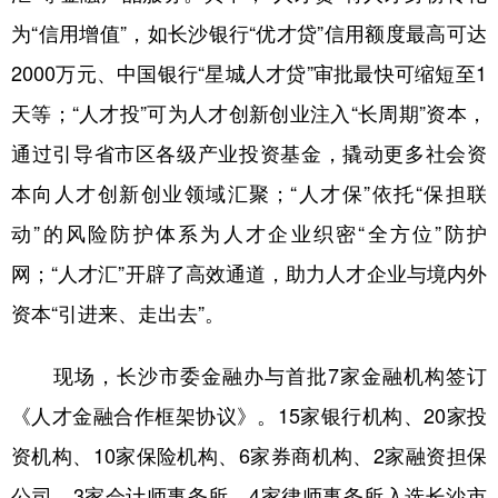
山东
河南
湖北
湖南
为“信用增值”，如长沙银行“优才贷”信用额度最高可达
广东
广西
海南
重庆
2000万元、中国银行“星城人才贷”审批最快可缩短至1
四川
贵州
云南
西藏
天等；“人才投”可为人才创新创业注入“长周期”资本，
陕西
甘肃
青海
宁夏
通过引导省市区各级产业投资基金，撬动更多社会资
本向人才创新创业领域汇聚；“人才保”依托“保担联
新疆
内蒙古
黑龙江
动”的风险防护体系为人才企业织密“全方位”防护
网；“人才汇”开辟了高效通道，助力人才企业与境内外
多语种频道
资本“引进来、走出去”。
English
Español
Français
عربى
现场，长沙市委金融办与首批7家金融机构签订
Русский язык
日本語
한국어
《人才金融合作框架协议》。15家银行机构、20家投
Deutsch
Português
资机构、10家保险机构、6家券商机构、2家融资担保
公司、3家会计师事务所、4家律师事务所入选长沙市