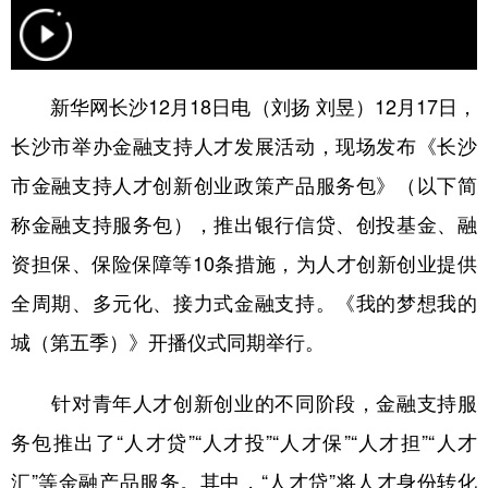
学术中国
乡村振兴
银龄
溯源中国
城市
旅游
能源
会展
新华网长沙12月18日电（刘扬 刘昱）12月17日，
彩票
娱乐
时尚
悦读
长沙市举办金融支持人才发展活动，现场发布《长沙
公益
一带一路
亚太网
上市公司
市金融支持人才创新创业政策产品服务包》（以下简
称金融支持服务包），推出银行信贷、创投基金、融
文化产业
资担保、保险保障等10条措施，为人才创新创业提供
全周期、多元化、接力式金融支持。《我的梦想我的
地方频道
城（第五季）》开播仪式同期举行。
北京
天津
河北
山西
针对青年人才创新创业的不同阶段，金融支持服
辽宁
吉林
上海
江苏
务包推出了“人才贷”“人才投”“人才保”“人才担”“人才
浙江
安徽
福建
江西
汇”等金融产品服务。其中，“人才贷”将人才身份转化