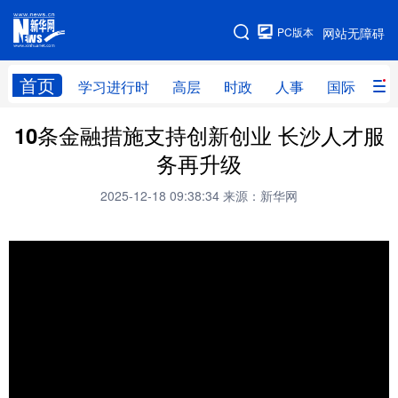
手机版
PC版本
网站无障碍
网站地图
首页
学习进行时
高层
时政
人事
国际
财
10条金融措施支持创新创业 长沙人才服
学习进行时
高层
时政
人事
务再升级
国际
财经
网评
港澳
2025-12-18 09:38:34
来源：新华网
台湾
思客智库
全球连线
教育
科技
科创
量子
体育
文化
书画
健康
军事
访谈
视频
图片
政务
法律
中央文件
金融
汽车
食品
人居
信息化
数字经济