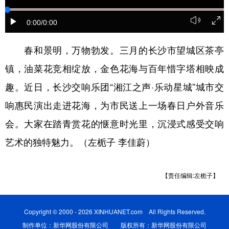
学术中国
乡村振兴
银龄
溯源中国
0:00
/0:00
城市
旅游
能源
会展
春和景明，万物勃发。三月的长沙市望城区茶亭
彩票
娱乐
时尚
悦读
镇，油菜花竞相绽放，金色花海与百年惜字塔相映成
公益
一带一路
亚太网
上市公司
趣。近日，长沙交响乐团“湘江之声·乐动星城”城市交
响惠民演出走进花海，为市民送上一场春日户外音乐
文化产业
会。大家在踏青赏花的惬意时光里，沉浸式感受交响
艺术的独特魅力。（左栀子 李佳蔚）
地方频道
北京
天津
河北
山西
【责任编辑:左栀子】
辽宁
吉林
上海
江苏
浙江
安徽
福建
江西
Copyright © 2000 - 2026 XINHUANET.com All Rights Reserved.
制作单位：新华网股份有限公司 版权所有：新华网股份有限公司