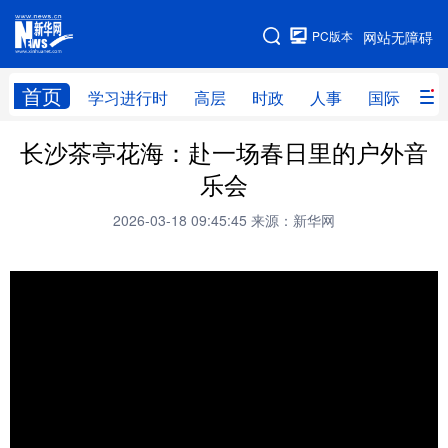
手机版
PC版本
网站无障碍
网站地图
首页
学习进行时
高层
时政
人事
国际
财
长沙茶亭花海：赴一场春日里的户外音
学习进行时
高层
时政
人事
乐会
国际
财经
网评
港澳
2026-03-18 09:45:45
来源：新华网
台湾
思客智库
全球连线
教育
科技
科创
量子
体育
文化
书画
健康
军事
访谈
视频
图片
政务
法律
中央文件
金融
汽车
食品
人居
信息化
数字经济