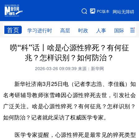
手机版
PC版本
网站无障碍
网站地图
首页
学习进行时
高层
时政
人事
国际
财
唠“科”话丨啥是心源性猝死？有何征
学习进行时
高层
时政
人事
兆？怎样识别？如何防治？
国际
财经
网评
港澳
2026-03-26 09:09:39
来源：新华网
台湾
思客智库
全球连线
教育
新华社济南3月25日电（记者李志浩、李佳巍）知
科技
科创
量子
体育
名考研辅导教师张雪峰因心源性猝死去世，引发社会
文化
书画
健康
军事
广泛关注。啥是心源性猝死？有何征兆？怎样识别？
访谈
视频
图片
政务
如何防治？记者就此采访了权威医学专家。
法律
中央文件
金融
汽车
医学专家提醒，心源性猝死是最常见的猝死类型
食品
人居
信息化
数字经济