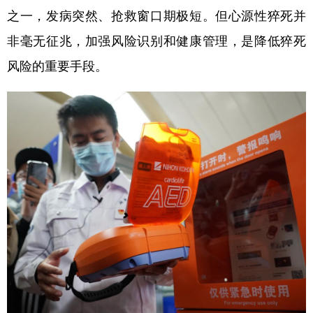
之一，发病突然、抢救窗口期极短。但心源性猝死并
学术中国
乡村振兴
银龄
溯源中国
非毫无征兆，加强风险识别和健康管理，是降低猝死
城市
旅游
能源
会展
风险的重要手段。
彩票
娱乐
时尚
悦读
公益
一带一路
亚太网
上市公司
文化产业
地方频道
北京
天津
河北
山西
辽宁
吉林
上海
江苏
浙江
安徽
福建
江西