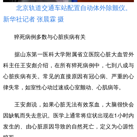
山东
河南
湖北
湖南
北京轨道交通车站配置自动体外除颤仪。
广东
广西
海南
重庆
新华社记者 张晨霖 摄
四川
贵州
云南
西藏
猝死病例多数与心脏疾病有关
陕西
甘肃
青海
宁夏
据山东第一医科大学附属省立医院心脏大血管外
新疆
内蒙古
黑龙江
科主任王安彪介绍，在所有猝死病例中，七到八成与
心脏疾病有关。常见的直接原因有冠心病、严重的心
多语种频道
律失常，如室性心动过速或心室颤动、心肌病等。
English
Español
Français
عربى
Русский язык
日本語
한국어
王安彪说，如果心脏无法有效泵血，大脑很快会
因缺氧而失去意识。医学上通常将症状出现在1小时内
Deutsch
Português
发生的、由心脏原因导致的自然死亡，定义为心源性