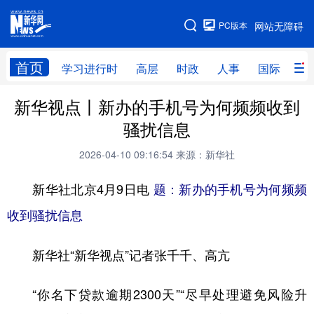
手机版
PC版本
网站无障碍
网站地图
首页
学习进行时
高层
时政
人事
国际
财
新华视点丨新办的手机号为何频频收到
学习进行时
高层
时政
人事
骚扰信息
国际
财经
网评
港澳
2026-04-10 09:16:54
来源：新华社
台湾
思客智库
全球连线
教育
新华社北京4月9日电
题：新办的手机号为何频频
科技
科创
量子
体育
收到骚扰信息
文化
书画
健康
军事
新华社“新华视点”记者张千千、高亢
访谈
视频
图片
政务
法律
中央文件
金融
汽车
“你名下贷款逾期2300天”“尽早处理避免风险升
食品
人居
信息化
数字经济