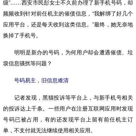
级”……西安市民彭女士不久前办理了新手机号码，却
学术中国
乡村振兴
银龄
溯源中国
频频收到针对前任机主的催债信息，“我解绑了好几个
应用平台，还是每天收到这类信息。”最终，她无奈地
城市
旅游
能源
会展
换掉了手机号。
彩票
娱乐
时尚
悦读
公益
一带一路
亚太网
上市公司
明明是新办的号码，为何用户却会遭遇催债、垃
圾信息骚扰等问题？
文化产业
号码易主，旧信息难清
地方频道
记者发现，黑猫投诉等平台上，与新手机号相关
北京
天津
河北
山西
的投诉达上千条。一些用户在注册互联网应用时发现
辽宁
吉林
上海
江苏
号码已被占用，有的还发现平台上留有前任机主订
浙江
安徽
福建
江西
单，不支付就无法继续使用相关应用。