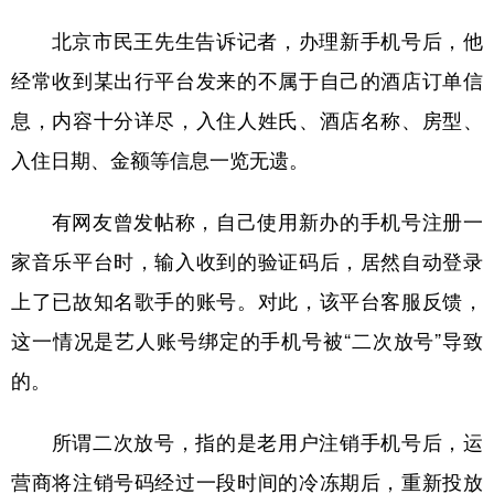
山东
河南
湖北
湖南
北京市民王先生告诉记者，办理新手机号后，他
广东
广西
海南
重庆
经常收到某出行平台发来的不属于自己的酒店订单信
四川
贵州
云南
西藏
息，内容十分详尽，入住人姓氏、酒店名称、房型、
陕西
甘肃
青海
宁夏
入住日期、金额等信息一览无遗。
新疆
内蒙古
黑龙江
有网友曾发帖称，自己使用新办的手机号注册一
家音乐平台时，输入收到的验证码后，居然自动登录
多语种频道
上了已故知名歌手的账号。对此，该平台客服反馈，
English
Español
Français
عربى
这一情况是艺人账号绑定的手机号被“二次放号”导致
Русский язык
日本語
한국어
的。
Deutsch
Português
所谓二次放号，指的是老用户注销手机号后，运
营商将注销号码经过一段时间的冷冻期后，重新投放