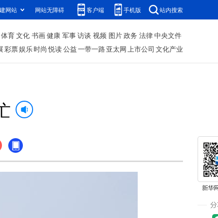
建网站
网站无障碍
客户端
手机版
站内搜索
体育
文化
书画
健康
军事
访谈
视频
图片
政务
法律
中央文件
展
彩票
娱乐
时尚
悦读
公益
一带一路
亚太网
上市公司
文化产业
忙