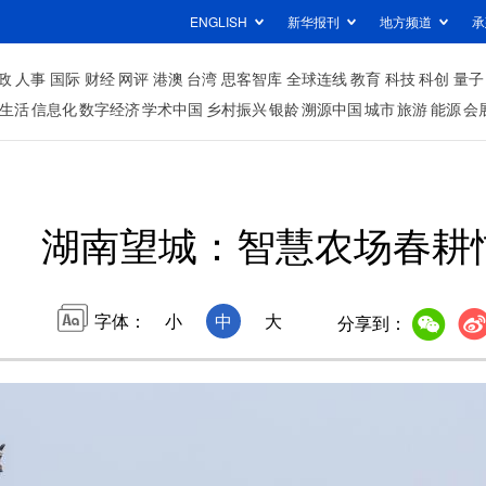
ENGLISH
新华报刊
地方频道
承
政
人事
国际
财经
网评
港澳
台湾
思客智库
全球连线
教育
科技
科创
量子
生活
信息化
数字经济
学术中国
乡村振兴
银龄
溯源中国
城市
旅游
能源
会
湖南望城：智慧农场春耕
字体：
小
中
大
分享到：