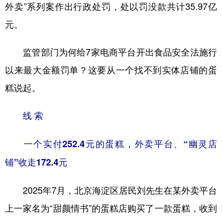
外卖”系列案作出行政处罚，处以罚没款共计35.97亿
学术中国
乡村振兴
银龄
溯源中国
元。
城市
旅游
能源
会展
监管部门为何给7家电商平台开出食品安全法施行
彩票
娱乐
时尚
悦读
以来最大金额罚单？这要从一个找不到实体店铺的蛋
公益
一带一路
亚太网
上市公司
糕说起。
文化产业
线 索
地方频道
一个实付252.4元的蛋糕，外卖平台、“幽灵店
铺”收走172.4元
北京
天津
河北
山西
辽宁
吉林
上海
江苏
2025年7月，北京海淀区居民刘先生在某外卖平台
浙江
安徽
福建
江西
上一家名为“甜颜情书”的蛋糕店购买了一款蛋糕，收到