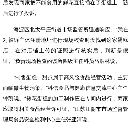
后发现商家把不能食用的鲜花直接插在了蛋糕上，随
山东
河南
湖北
湖南
后进行了投诉。
广东
广西
海南
重庆
四川
贵州
云南
西藏
海淀区北太平庄街道市场监管所迅速响应。“我在
对被诉主体注册地址进行现场核查时没找到这家蛋糕
陕西
甘肃
青海
宁夏
店，在对店铺上传的证照进行核实后，判断是假
新疆
内蒙古
黑龙江
证。”负责现场检查的该所四级主任科员马浩林说。
多语种频道
“制售蛋糕、甜点属于高风险食品经营活动，主要
English
Español
Français
عربى
面临微生物污染。”科信食品与健康信息交流中心主任
钟凯说。“裱花蛋糕的加工制作应在专间内进行，商家
Русский язык
日本語
한국어
应取得相关食品经营许可证。”江苏江阴市市场监督管
Deutsch
Português
理局食品安全检测中心主任张亚清说。