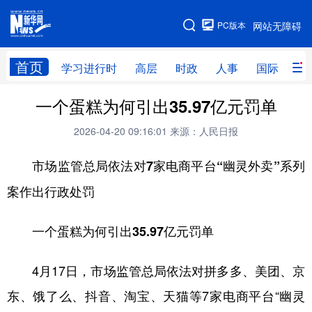
手机版
PC版本
网站无障碍
网站地图
首页
学习进行时
高层
时政
人事
国际
财
一个蛋糕为何引出35.97亿元罚单
学习进行时
高层
时政
人事
2026-04-20 09:16:01
来源：人民日报
国际
财经
网评
港澳
市场监管总局依法对7家电商平台“幽灵外卖”系列
台湾
思客智库
全球连线
教育
案作出行政处罚
科技
科创
量子
体育
文化
书画
健康
军事
一个蛋糕为何引出35.97亿元罚单
访谈
视频
图片
政务
4月17日，市场监管总局依法对拼多多、美团、京
法律
中央文件
金融
汽车
东、饿了么、抖音、淘宝、天猫等7家电商平台“幽灵
食品
人居
信息化
数字经济