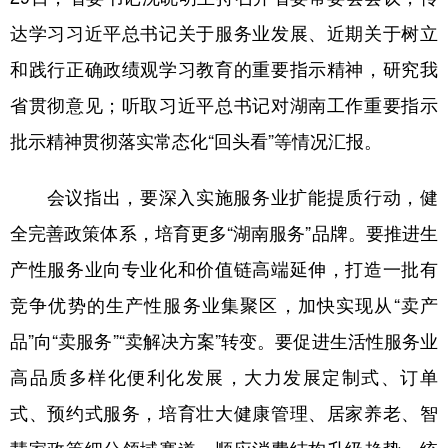
达学习习近平总书记关于服务业发展、近期关于树立
学术中国
乡村振兴
银龄
溯源中国
和践行正确政绩观学习教育的重要指示精神，研究我
城市
旅游
能源
会展
省贯彻意见；听取习近平总书记对湖南工作重要指示
彩票
娱乐
时尚
悦读
批示精神贯彻落实常态化“回头看”等情况汇报。
公益
一带一路
亚太网
上市公司
会议指出，要深入实施服务业扩能提质行动，健
文化产业
全完善政策体系，培育更多“湖南服务”品牌。要推进生
产性服务业向专业化和价值链高端延伸，打造一批有
地方频道
竞争优势的生产性服务业集聚区，加快实现从“卖产
北京
天津
河北
山西
品”向“卖服务”“卖解决方案”转变。要促进生活性服务业
辽宁
吉林
上海
江苏
高品质多样化便利化发展，大力发展定制式、订单
式、预约式服务，培育壮大健康管理、居家养老、智
浙江
安徽
福建
江西