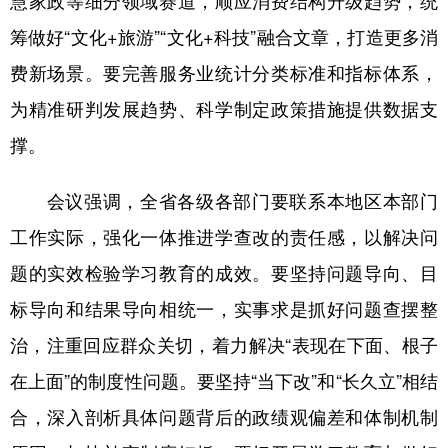
慧家政等细分领域赛道，顺应消费结构升级趋势，统
山东
河南
湖北
湖南
筹做好“文化+旅游”“文化+科技”融合文章，打造更多消
广东
广西
海南
重庆
费新场景。要完善服务业统计分类标准和指标体系，
四川
贵州
云南
西藏
为精准研判发展趋势、科学制定政策措施提供数据支
陕西
甘肃
青海
宁夏
撑。
新疆
内蒙古
黑龙江
会议强调，全省各级各部门要联系本地区本部门
工作实际，强化一体推进学查改的责任感，以解决问
多语种频道
题的实效检验学习教育的成效。要坚持问题导向、目
English
Español
Français
عربى
标导向和结果导向相统一，实事求是抓好问题查摆整
Русский язык
日本語
한국어
治，注重回应群众关切，着力解决“表现在下面、根子
在上面”的制度性问题。要坚持“当下改”和“长久立”相结
Deutsch
Português
合，深入剖析具体问题背后的政绩观偏差和体制机制