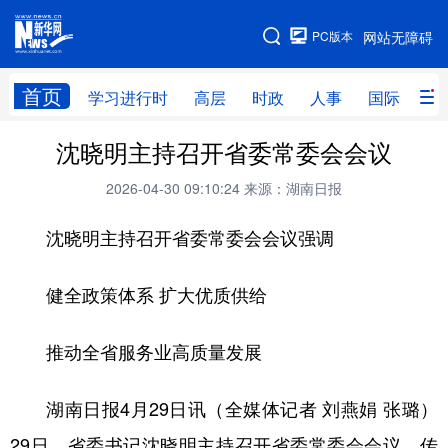
手机版
PC版本
网站无障碍
网站地图
首页
学习进行时
高层
时政
人事
国际
财
沈晓明主持召开省委常委会会议
学习进行时
高层
时政
人事
2026-04-30 09:10:24
来源：湖南日报
国际
财经
网评
港澳
沈晓明主持召开省委常委会会议强调
台湾
思客智库
全球连线
教育
科技
科创
量子
体育
健全政策体系 扩大优质供给
文化
书画
健康
军事
推动全省服务业高质量发展
访谈
视频
图片
政务
法律
中央文件
金融
汽车
湖南日报4月29日讯（全媒体记者 刘燕娟 张璐）
29日，省委书记沈晓明主持召开省委常委会会议，传
食品
人居
信息化
数字经济