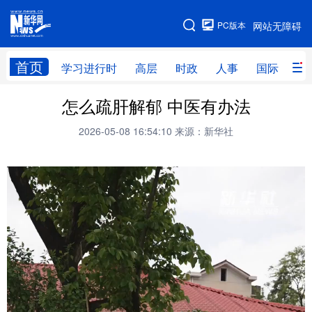
手机版
PC版本
网站无障碍
网站地图
首页
学习进行时
高层
时政
人事
国际
财
怎么疏肝解郁 中医有办法
学习进行时
高层
时政
人事
2026-05-08 16:54:10
来源：新华社
国际
财经
网评
港澳
台湾
思客智库
全球连线
教育
科技
科创
量子
体育
文化
书画
健康
军事
访谈
视频
图片
政务
法律
中央文件
金融
汽车
食品
人居
信息化
数字经济