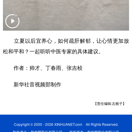
山东
河南
湖北
湖南
广东
广西
海南
重庆
四川
贵州
云南
西藏
陕西
甘肃
青海
宁夏
立夏以后宜养心，如何疏肝解郁，让心情更加放
松和平和？一起听听中医专家的具体建议。
新疆
内蒙古
黑龙江
作者：帅才、丁春雨、张吉桢
多语种频道
新华社音视频部制作
English
Español
Français
عربى
Русский язык
日本語
한국어
【责任编辑:左栀子】
Deutsch
Português
Copyright © 2000 - 2026 XINHUANET.com All Rights Reserved.
制作单位：新华网股份有限公司 版权所有：新华网股份有限公司