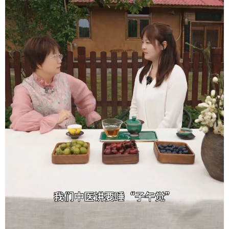
学术中国
乡村振兴
银龄
溯源中国
城市
旅游
能源
会展
彩票
娱乐
时尚
悦读
公益
一带一路
亚太网
上市公司
文化产业
地方频道
北京
天津
河北
山西
辽宁
吉林
上海
江苏
浙江
安徽
福建
江西