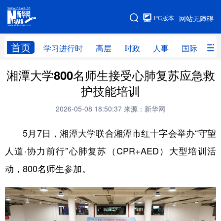
手机版
PC版本
网站无障碍
网站地图
首页
学习进行时
高层
时政
人事
国际
财
湘潭大学800名师生接受心肺复苏应急救
学习进行时
高层
时政
人事
护技能培训
国际
财经
网评
港澳
2026-05-08 18:50:37
来源：新华网
台湾
思客智库
全球连线
教育
5月7日，湘潭大学联合湘潭市红十字会举办“守望
科技
科创
量子
体育
人道·协力前行”心肺复苏（CPR+AED）大型培训活
文化
书画
健康
军事
动，800名师生参加。
访谈
视频
图片
政务
法律
中央文件
金融
汽车
食品
人居
信息化
数字经济