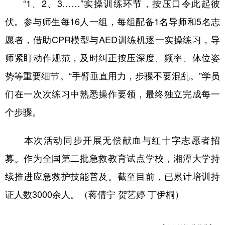
“1、2、3……”实操训练环节，按压口令此起彼
山东
河南
湖北
湖南
伏。参与师生每16人一组，每组配备1名导师和5名志
广东
广西
海南
重庆
愿者，借助CPR模型与AED训练机逐一实操练习，导
四川
贵州
云南
西藏
师紧盯动作规范，及时纠正按压深度、频率、体位姿
陕西
甘肃
青海
宁夏
势等重要细节。“手臂垂直用力，步骤不要混乱。”学员
新疆
内蒙古
黑龙江
们在一次次练习中熟悉操作要领，最终独立完成每一
个步骤。
多语种频道
本次活动同步开展无偿献血与红十字志愿者招
English
Español
Français
عربى
募。作为全国第二批急救教育试点学校，湘潭大学持
Русский язык
日本語
한국어
续推进应急救护技能普及。截至目前，已累计培训持
Deutsch
Português
证人数3000余人。（蒋倩宁 贺艺婷 丁伊桐）