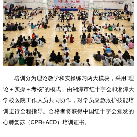
学术中国
乡村振兴
银龄
溯源中国
城市
旅游
能源
会展
彩票
娱乐
时尚
悦读
公益
一带一路
亚太网
上市公司
文化产业
培训分为理论教学和实操练习两大模块，采用“理
地方频道
论＋实操＋考核”的模式，由湘潭市红十字会和湘潭大
学校医院工作人员共同协作，对学员应急救护技能培
北京
天津
河北
山西
训进行全程指导。合格者将获得中国红十字会颁发的
辽宁
吉林
上海
江苏
心肺复苏（CPR+AED）培训证书。
浙江
安徽
福建
江西