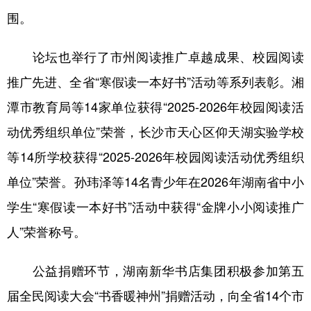
山东
河南
湖北
湖南
围。
广东
广西
海南
重庆
论坛也举行了市州阅读推广卓越成果、校园阅读
四川
贵州
云南
西藏
推广先进、全省“寒假读一本好书”活动等系列表彰。湘
陕西
甘肃
青海
宁夏
潭市教育局等14家单位获得“2025-2026年校园阅读活
新疆
内蒙古
黑龙江
动优秀组织单位”荣誉，长沙市天心区仰天湖实验学校
等14所学校获得“2025-2026年校园阅读活动优秀组织
多语种频道
单位”荣誉。孙玮泽等14名青少年在2026年湖南省中小
学生“寒假读一本好书”活动中获得“金牌小小阅读推广
English
Español
Français
عربى
人”荣誉称号。
Русский язык
日本語
한국어
Deutsch
Português
公益捐赠环节，湖南新华书店集团积极参加第五
届全民阅读大会“书香暖神州”捐赠活动，向全省14个市