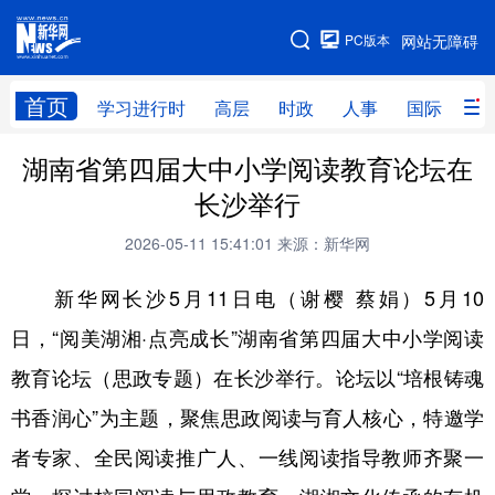
手机版
PC版本
网站无障碍
网站地图
首页
学习进行时
高层
时政
人事
国际
财
湖南省第四届大中小学阅读教育论坛在
学习进行时
高层
时政
人事
长沙举行
国际
财经
网评
港澳
2026-05-11 15:41:01
来源：新华网
台湾
思客智库
全球连线
教育
新华网长沙5月11日电（谢樱 蔡娟）5月10
科技
科创
量子
体育
日，“阅美湖湘·点亮成长”湖南省第四届大中小学阅读
文化
书画
健康
军事
教育论坛（思政专题）在长沙举行。论坛以“培根铸魂
访谈
视频
图片
政务
书香润心”为主题，聚焦思政阅读与育人核心，特邀学
法律
中央文件
金融
汽车
者专家、全民阅读推广人、一线阅读指导教师齐聚一
食品
人居
信息化
数字经济