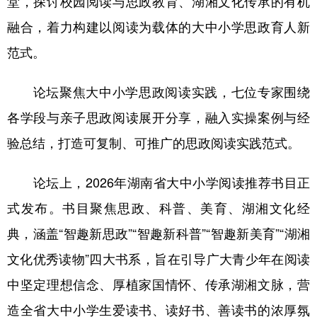
堂，探讨校园阅读与思政教育、湖湘文化传承的有机
融合，着力构建以阅读为载体的大中小学思政育人新
学术中国
乡村振兴
银龄
溯源中国
范式。
城市
旅游
能源
会展
彩票
娱乐
时尚
悦读
论坛聚焦大中小学思政阅读实践，七位专家围绕
各学段与亲子思政阅读展开分享，融入实操案例与经
公益
一带一路
亚太网
上市公司
验总结，打造可复制、可推广的思政阅读实践范式。
文化产业
论坛上，2026年湖南省大中小学阅读推荐书目正
地方频道
式发布。书目聚焦思政、科普、美育、湖湘文化经
典，涵盖“智趣新思政”“智趣新科普”“智趣新美育”“湖湘
北京
天津
河北
山西
文化优秀读物”四大书系，旨在引导广大青少年在阅读
辽宁
吉林
上海
江苏
中坚定理想信念、厚植家国情怀、传承湖湘文脉，营
浙江
安徽
福建
江西
造全省大中小学生爱读书、读好书、善读书的浓厚氛