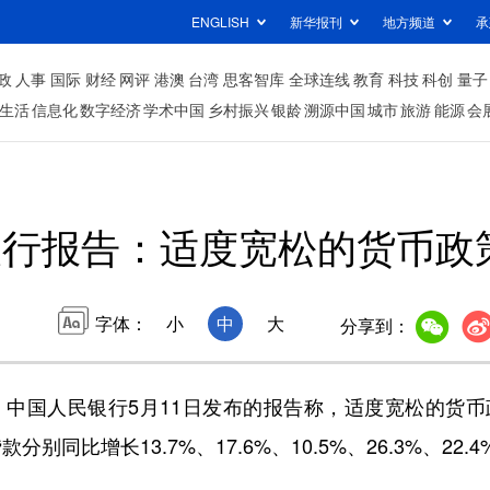
ENGLISH
新华报刊
地方频道
承
政
人事
国际
财经
网评
港澳
台湾
思客智库
全球连线
教育
科技
科创
量子
生活
信息化
数字经济
学术中国
乡村振兴
银龄
溯源中国
城市
旅游
能源
会
银行报告：适度宽松的货币政
字体：
小
中
大
分享到：
中国人民银行5月11日发布的报告称，适度宽松的货币
同比增长13.7%、17.6%、10.5%、26.3%、22