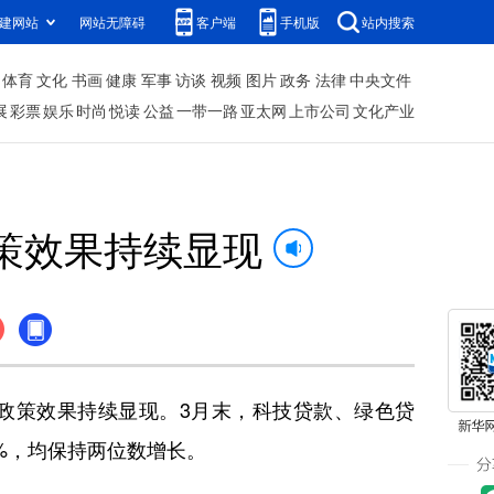
建网站
网站无障碍
客户端
手机版
站内搜索
体育
文化
书画
健康
军事
访谈
视频
图片
政务
法律
中央文件
展
彩票
娱乐
时尚
悦读
公益
一带一路
亚太网
上市公司
文化产业
策效果持续显现
政策效果持续显现。3月末，科技贷款、绿色贷
.4%，均保持两位数增长。