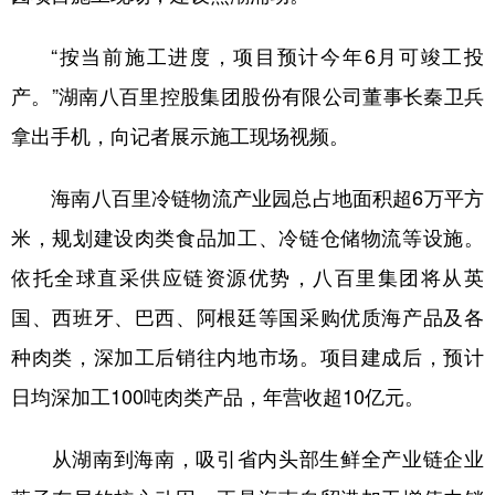
山东
河南
湖北
湖南
“按当前施工进度，项目预计今年6月可竣工投
广东
广西
海南
重庆
产。”湖南八百里控股集团股份有限公司董事长秦卫兵
四川
贵州
云南
西藏
拿出手机，向记者展示施工现场视频。
陕西
甘肃
青海
宁夏
新疆
内蒙古
黑龙江
海南八百里冷链物流产业园总占地面积超6万平方
米，规划建设肉类食品加工、冷链仓储物流等设施。
依托全球直采供应链资源优势，八百里集团将从英
多语种频道
国、西班牙、巴西、阿根廷等国采购优质海产品及各
English
Español
Français
عربى
种肉类，深加工后销往内地市场。项目建成后，预计
Русский язык
日本語
한국어
日均深加工100吨肉类产品，年营收超10亿元。
Deutsch
Português
从湖南到海南，吸引省内头部生鲜全产业链企业