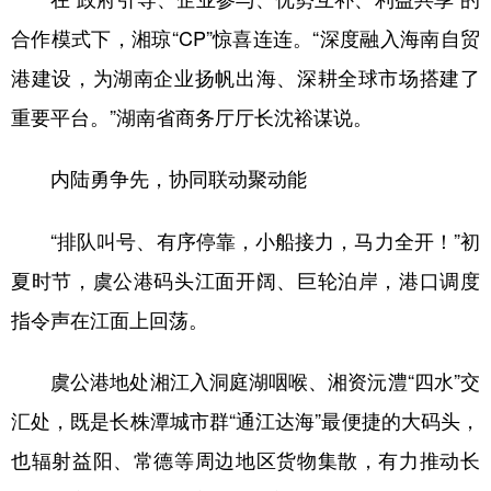
合作模式下，湘琼“CP”惊喜连连。“深度融入海南自贸
港建设，为湖南企业扬帆出海、深耕全球市场搭建了
重要平台。”湖南省商务厅厅长沈裕谋说。
内陆勇争先，协同联动聚动能
“排队叫号、有序停靠，小船接力，马力全开！”初
夏时节，虞公港码头江面开阔、巨轮泊岸，港口调度
指令声在江面上回荡。
虞公港地处湘江入洞庭湖咽喉、湘资沅澧“四水”交
汇处，既是长株潭城市群“通江达海”最便捷的大码头，
也辐射益阳、常德等周边地区货物集散，有力推动长