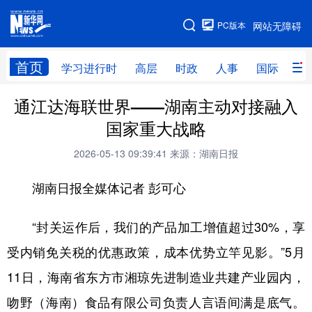
手机版
PC版本
网站无障碍
网站地图
首页
学习进行时
高层
时政
人事
国际
财
通江达海联世界——湖南主动对接融入
学习进行时
高层
时政
人事
国家重大战略
国际
财经
网评
港澳
2026-05-13 09:39:41
来源：湖南日报
台湾
思客智库
全球连线
教育
湖南日报全媒体记者 彭可心
科技
科创
量子
体育
文化
书画
健康
军事
“封关运作后，我们的产品加工增值超过30%，享
受内销免关税的优惠政策，成本优势立竿见影。”5月
访谈
视频
图片
政务
11日，海南省东方市湘琼先进制造业共建产业园内，
法律
中央文件
金融
汽车
吻野（海南）食品有限公司负责人言语间满是底气。
食品
人居
信息化
数字经济