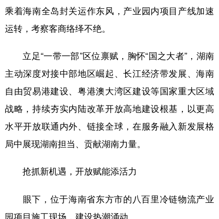
乘着海南全岛封关运作东风，产业园内项目产线加速
学术中国
乡村振兴
银龄
溯源中国
运转，考察客商络绎不绝。
城市
旅游
能源
会展
立足“一带一部”区位禀赋，胸怀“国之大者”，湖南
彩票
娱乐
时尚
悦读
主动深度对接中部地区崛起、长江经济带发展、海南
公益
一带一路
亚太网
上市公司
自由贸易港建设、粤港澳大湾区建设等国家重大区域
文化产业
战略，持续夯实内陆改革开放高地建设根基，以更高
水平开放联通内外、链接全球，在服务融入新发展格
地方频道
局中展现湖南担当、贡献湖南力量。
北京
天津
河北
山西
抢抓新机遇，开放赋能添活力
辽宁
吉林
上海
江苏
眼下，位于海南省东方市的八百里冷链物流产业
浙江
安徽
福建
江西
园项目施工现场，建设热潮涌动。