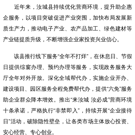
近年来，汝城县持续优化营商环境，提升助企惠
学术中国
乡村振兴
银龄
溯源中国
企服务，以项目突破促进产业突围，加快布局发展新
城市
旅游
能源
会展
质生产力，推动电子产业、农产品加工、绿色建材等
彩票
娱乐
时尚
悦读
产业链提质升级，不断增强企业家投资兴业信心。
公益
一带一路
亚太网
上市公司
该县推行线下服务“全年不打烊”，在休息日、节假
文化产业
日提供综窗办理、预约办理等服务，实现政务服务大
厅全年对外开放。深化全域帮代办，实施企业开办、
地方频道
建设项目、园区服务全程免费帮代办，提供“六免”服务
助企业群众降本增效。推出“来汝城 汝必成”营商环境
北京
天津
河北
山西
十条承诺，严格执行“非禁即入”，持续开展“企业接待
辽宁
吉林
上海
江苏
日”活动，破除隐性壁垒，让各类市场主体放心投资、
浙江
安徽
福建
江西
安心经营、专心创业。