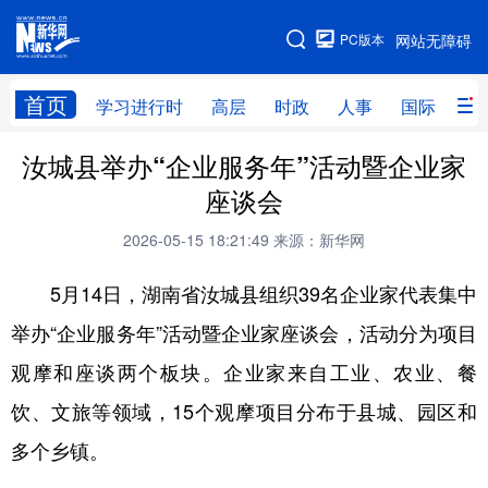
手机版
PC版本
网站无障碍
网站地图
首页
学习进行时
高层
时政
人事
国际
财
汝城县举办“企业服务年”活动暨企业家
学习进行时
高层
时政
人事
座谈会
国际
财经
网评
港澳
2026-05-15 18:21:49
来源：新华网
台湾
思客智库
全球连线
教育
5月14日，湖南省汝城县组织39名企业家代表集中
科技
科创
量子
体育
举办“企业服务年”活动暨企业家座谈会，活动分为项目
文化
书画
健康
军事
观摩和座谈两个板块。企业家来自工业、农业、餐
访谈
视频
图片
政务
饮、文旅等领域，15个观摩项目分布于县城、园区和
法律
中央文件
金融
汽车
多个乡镇。
食品
人居
信息化
数字经济