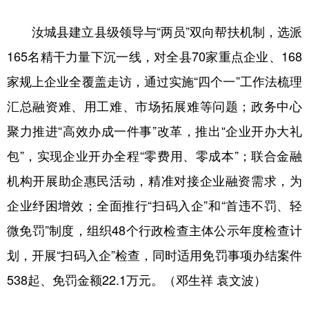
山东
河南
湖北
湖南
汝城县建立县级领导与“两员”双向帮扶机制，选派
广东
广西
海南
重庆
165名精干力量下沉一线，对全县70家重点企业、168
四川
贵州
云南
西藏
家规上企业全覆盖走访，通过实施“四个一”工作法梳理
陕西
甘肃
青海
宁夏
汇总融资难、用工难、市场拓展难等问题；政务中心
新疆
内蒙古
黑龙江
聚力推进“高效办成一件事”改革，推出“企业开办大礼
包”，实现企业开办全程“零费用、零成本”；联合金融
多语种频道
机构开展助企惠民活动，精准对接企业融资需求，为
企业纾困增效；全面推行“扫码入企”和“首违不罚、轻
English
Español
Français
عربى
微免罚”制度，组织48个行政检查主体公示年度检查计
Русский язык
日本語
한국어
划，开展“扫码入企”检查，同时适用免罚事项办结案件
Deutsch
Português
538起、免罚金额22.1万元。（邓生祥 袁文波）