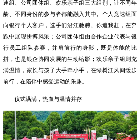
速组、公司团体组、欢乐亲子组三大组别，让不同年
山东
河南
湖北
湖南
龄、不同身份的参与者都能融入其中。个人竞速组面
广东
广西
海南
重庆
向银行个人客户，选手们沿江驰骋、你追我赶，在奔
四川
贵州
云南
西藏
跑中展现拼搏风采；公司团体组由合作企业代表与银
陕西
甘肃
青海
宁夏
行员工组队参赛，并肩前行的身影，既是体能的比
新疆
内蒙古
黑龙江
拼，也是银企协同发展的生动缩影；欢乐亲子组则充
满温情，家长与孩子大手牵小手，在绿树江风间缓步
多语种频道
前行，在陪伴中感受运动的乐趣。
English
Español
Français
عربى
仪式满满，热血与温情并存
Русский язык
日本語
한국어
Deutsch
Português