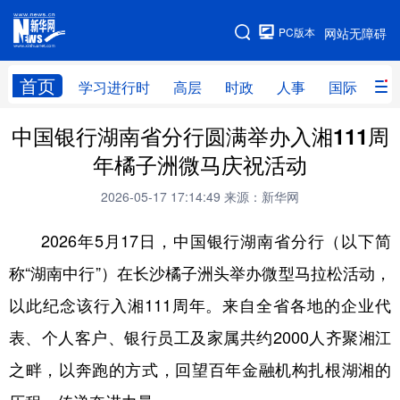
手机版
PC版本
网站无障碍
网站地图
首页
学习进行时
高层
时政
人事
国际
财
中国银行湖南省分行圆满举办入湘111周
学习进行时
高层
时政
人事
年橘子洲微马庆祝活动
国际
财经
网评
港澳
2026-05-17 17:14:49
来源：新华网
台湾
思客智库
全球连线
教育
2026年5月17日，中国银行湖南省分行（以下简
科技
科创
量子
体育
称“湖南中行”）在长沙橘子洲头举办微型马拉松活动，
文化
书画
健康
军事
以此纪念该行入湘111周年。来自全省各地的企业代
访谈
视频
图片
政务
表、个人客户、银行员工及家属共约2000人齐聚湘江
法律
中央文件
金融
汽车
之畔，以奔跑的方式，回望百年金融机构扎根湖湘的
食品
人居
信息化
数字经济