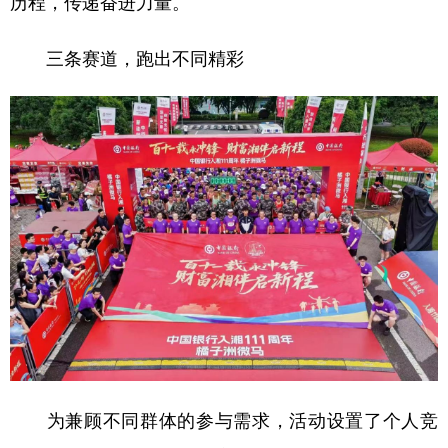
历程，传递奋进力量。
学术中国
乡村振兴
银龄
溯源中国
三条赛道，跑出不同精彩
城市
旅游
能源
会展
彩票
娱乐
时尚
悦读
公益
一带一路
亚太网
上市公司
文化产业
地方频道
北京
天津
河北
山西
辽宁
吉林
上海
江苏
浙江
安徽
福建
江西
为兼顾不同群体的参与需求，活动设置了个人竞