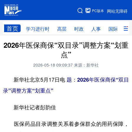
手机版
PC版本
网站无障碍
网站地图
首页
学习进行时
高层
时政
人事
国际
财
2026年医保商保“双目录”调整方案“划重
学习进行时
高层
时政
人事
点”
国际
财经
网评
港澳
2026-05-18 09:09:37
来源：新华社
台湾
思客智库
全球连线
教育
新华社北京5月17日电
题：2026年医保商保“双目
科技
科创
量子
体育
录”调整方案“划重点”
文化
书画
健康
军事
新华社记者彭韵佳
访谈
视频
图片
政务
法律
中央文件
金融
汽车
医保药品目录调整关系着参保群众的用药保障，
食品
人居
信息化
数字经济