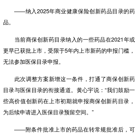
山东
河南
湖北
湖南
——纳入2025年商业健康保险创新药品目录的药
广东
广西
海南
重庆
品。
四川
贵州
云南
西藏
当前商保创新药目录纳入的一些药品在2021年或
陕西
甘肃
青海
宁夏
更早已获批上市，受限于5年内上市新药的申报门槛，
新疆
内蒙古
黑龙江
无法参加医保目录申报。
多语种频道
此次调整方案新增这一条件，打通了商保创新药
目录与医保目录的衔接通道。黄心宇说：“我们鼓励一
English
Español
Français
عربى
些高价值创新药在上市初期就申报商保创新药目录，
Русский язык
日本語
한국어
为后续申请进入医保目录预留空间。”
Deutsch
Português
——附条件批准上市的药品在转常规批准后，可