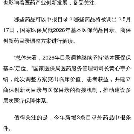
也影响着医药产业创新发展，备受关注。
学术中国
乡村振兴
银龄
溯源中国
哪些药品可以申报目录？哪些药品将被调出？5月
城市
旅游
能源
会展
17日，国家医保局就2026年基本医保药品目录、商保
彩票
娱乐
时尚
悦读
创新药目录调整方案进行解读。
公益
一带一路
亚太网
上市公司
“总体来看，2026年目录调整继续坚持‘基本医保保
文化产业
基本’定位。”国家医保局医药服务管理司司长黄心宇介
绍，此次调整方案突出临床价值、患者获益，并建立
地方频道
商保创新药目录与医保目录的衔接机制，推动建设多
北京
天津
河北
山西
层次医疗保障体系。
辽宁
吉林
上海
江苏
值得关注的是，今年新增3条目录外药品申报条
浙江
安徽
福建
江西
件。