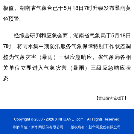
山东
河南
湖北
湖南
极值。湖南省气象台已于5月18日7时升级发布暴雨黄
广东
广西
海南
重庆
色预警。
四川
贵州
云南
西藏
经综合研判和应急会商，湖南省气象局于5月18日
陕西
甘肃
青海
宁夏
7时，将雨水集中期防汛服务气象保障特别工作状态调
新疆
内蒙古
黑龙江
整为气象灾害（暴雨）三级应急响应。省气象局各相
关单位立即进入气象灾害（暴雨）三级应急响应状
多语种频道
态。
English
Español
Français
عربى
【责任编辑:左栀子】
Русский язык
日本語
한국어
Deutsch
Português
Copyright © 2000 - 2026 XINHUANET.com All Rights Reserved.
制作单位：新华网股份有限公司 版权所有：新华网股份有限公司