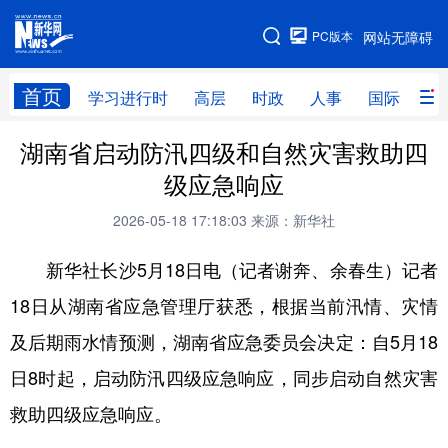
手机版
PC版本
网站无障碍
网站地图
首页
学习进行时
高层
时政
人事
国际
财
湖南省启动防汛四级和自然灾害救助四
学习进行时
高层
时政
人事
级应急响应
国际
财经
网评
港澳
2026-05-18 17:18:03
来源：新华社
台湾
思客智库
全球连线
教育
新华社长沙5月18日电（记者谢奔、余春生）记者
科技
科创
量子
体育
18日从湖南省应急管理厅获悉，根据当前汛情、灾情
文化
书画
健康
军事
及后期雨水情预测，湖南省应急委员会决定：自5月18
访谈
视频
图片
政务
日8时起，启动防汛四级应急响应，同步启动自然灾害
法律
中央文件
金融
汽车
救助四级应急响应。
食品
人居
信息化
数字经济