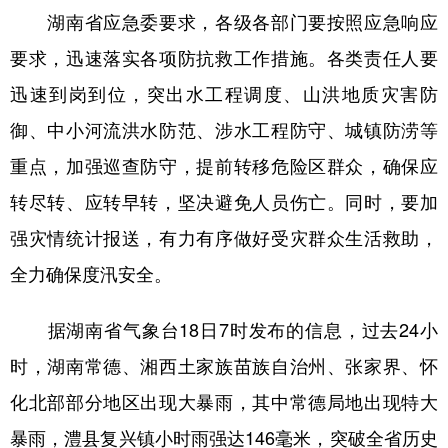
湖南省应急委要求，各级各部门要按照应急响应
学术中国
乡村振兴
银龄
溯源中国
要求，迅速落实各项防抗救工作措施。各类责任人要
城市
旅游
能源
会展
迅速到岗到位，突出水工程调度、山洪地质灾害防
彩票
娱乐
时尚
悦读
御、中小河流洪水防范、涉水工程防守、城镇防涝等
重点，加强巡查防守，提前转移危险区群众，确保应
公益
一带一路
亚太网
上市公司
转尽转、应转早转，坚决避免人员伤亡。同时，要加
文化产业
强灾情统计报送，有力有序做好受灾群众生活救助，
全力确保度汛安全。
地方频道
据湖南省气象台18日7时发布的信息，过去24小
北京
天津
河北
山西
时，湖南常德、湘西土家族苗族自治州、张家界、怀
辽宁
吉林
上海
江苏
化北部部分地区出现大暴雨，其中常德局地出现特大
浙江
安徽
福建
江西
暴雨，澧县复兴镇小时雨强达146毫米，突破全省历史