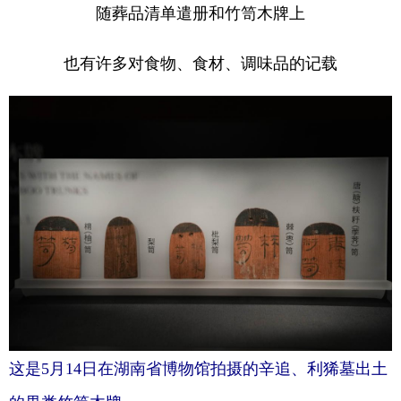
随葬品清单遣册和竹笥木牌上
学术中国
乡村振兴
银龄
溯源中国
也有许多对食物、食材、调味品的记载
城市
旅游
能源
会展
彩票
娱乐
时尚
悦读
公益
一带一路
亚太网
上市公司
文化产业
地方频道
北京
天津
河北
山西
辽宁
吉林
上海
江苏
浙江
安徽
福建
江西
这是5月14日在湖南省博物馆拍摄的辛追、利狶墓出土