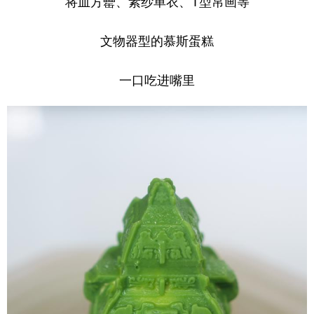
将皿方罍、素纱单衣、T型帛画等
文物器型的慕斯蛋糕
一口吃进嘴里