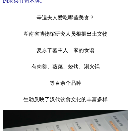
的果类竹笥木牌。
山东
河南
湖北
湖南
广东
广西
海南
重庆
辛追夫人爱吃哪些美食？
四川
贵州
云南
西藏
湖南省博物馆研究人员根据出土文物
陕西
甘肃
青海
宁夏
复原了墓主人一家的食谱
新疆
内蒙古
黑龙江
有肉羹、蒸菜、烧烤、涮火锅
多语种频道
等百余个品种
English
Español
Français
عربى
生动反映了汉代饮食文化的丰富多样
Русский язык
日本語
한국어
Deutsch
Português