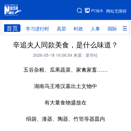
手机版
PC版本
网站无障碍
网站地图
首页
学习进行时
高层
时政
人事
国际
财
辛追夫人同款美食，是什么味道？
学习进行时
高层
时政
人事
2026-05-18 16:06:54
来源：新华社
国际
财经
网评
港澳
五谷杂粮、瓜果蔬菜、家禽家畜……
台湾
思客智库
全球连线
教育
科技
科创
量子
体育
湖南马王堆汉墓出土文物中
文化
书画
健康
军事
有大量食物盛放在
访谈
视频
图片
政务
绢袋、漆器、陶器、竹笥等器皿内
法律
中央文件
金融
汽车
食品
人居
信息化
数字经济