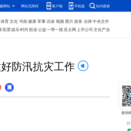
建网站
网站无障碍
客户端
手机版
站内搜索
体育
文化
书画
健康
军事
访谈
视频
图片
政务
法律
中央文件
展
彩票
娱乐
时尚
悦读
公益
一带一路
亚太网
上市公司
文化产业
做好防汛抗灾工作