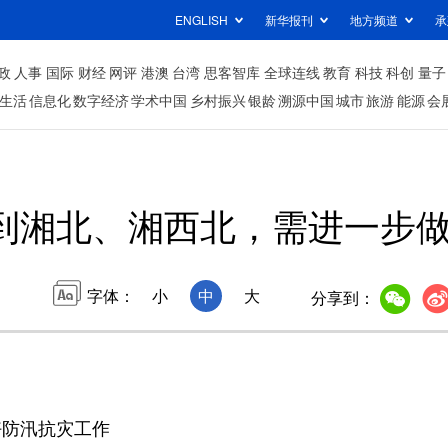
ENGLISH
新华报刊
地方频道
承
政
人事
国际
财经
网评
港澳
台湾
思客智库
全球连线
教育
科技
科创
量子
生活
信息化
数字经济
学术中国
乡村振兴
银龄
溯源中国
城市
旅游
能源
会
到湘北、湘西北，需进一步
字体：
小
中
大
分享到：
防汛抗灾工作