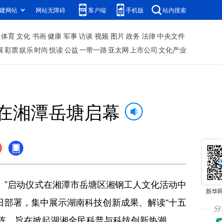
建网站
网站无障碍
客户端
手机版
站内搜索
体育
文化
书画
健康
军事
访谈
视频
图片
政务
法律
中央文件
展
彩票
娱乐
时尚
悦读
公益
一带一路
亚太网
上市公司
文化产业
”在湘潭岳塘启幕
）”启动仪式在湘潭市岳塘区湘钢工人文化活动中
日部署，集中展示湖南科技创新成果、解读“十五
矩阵，旨在掀起湖湘全民科普与科技创新热潮。