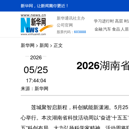
新华通讯社主办
学习进行时
高层
时
公司官网
金融
汽车
食品
人居
股票代码：
603888
新华网
> 新闻 > 正文
2026
2026湖
05/25
17:44:04
来源：新华网
莲城聚智启新程，科创赋能新潇湘。5月25日
心举行。本次湖南省科技活动周以“奋进‘十五
五”科创布局、大力弘扬科学家精神。活动周将