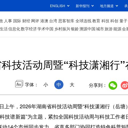
ENGLISH
新华报刊
地方频道
承
政
人事
国际
财经
网评
港澳
台湾
思客智库
全球连线
教育
科技
科创
量子
生活
信息化
数字经济
学术中国
乡村振兴
银龄
溯源中国
城市
旅游
能源
会
南省科技活动周暨“科技潇湘行
字体：
小
中
大
分享到：
上午，2026年湖南省科技活动周暨“科技潇湘行（岳塘
五’科技谱新篇”为主题，紧扣全国科技活动周与科技工作者
联动14个市州同步发力，省直多部门协同打造特色科普