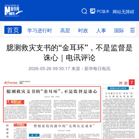
手机版
PC版本
网站无障碍
网站地图
首页
学习进行时
高层
时政
人事
国际
财
臆测救灾支书的“金耳环”，不是监督是
学习进行时
高层
时政
人事
诛心｜电讯评论
国际
财经
网评
港澳
2026-05-26 09:30:17
来源：新华每日电讯
台湾
思客智库
全球连线
教育
科技
科创
量子
体育
文化
书画
健康
军事
访谈
视频
图片
政务
法律
中央文件
金融
汽车
食品
人居
信息化
数字经济