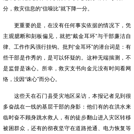
分，救灾信息的“信噪比”就下降一分。
更重要的是，在没有任何事实依据的情况下，凭
主观臆断和刻板偏见，就把“戴金耳环”与干部廉洁自
律、工作作风强行挂钩。批判“金耳环”的潜台词是：有
些干部是作秀的，是可以怀疑的。这种无端揣测，不
是监督是诛心。所幸，救灾支书向金元没有时间看网
络，没因“诛心”而分心。
这些天在石门县受灾地区采访，本报记者见到很
多奋战在一线的基层干部的身影：他们有的在洪水来
临时奋不顾身跳水救人，有的徒步翻山进入灾区转移
被困群众，还有的彻夜坚守在道路抢通、电力恢复等