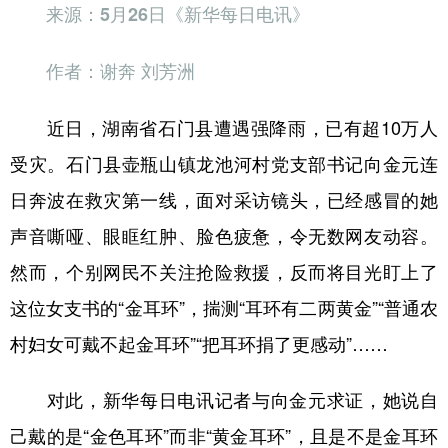
山东
河南
湖北
湖南
来源：5月26日《新华每日电讯》
广东
广西
海南
重庆
作者：谢奔 刘芳洲
四川
贵州
云南
西藏
近日，湖南省石门县遭遇强降雨，已有超10万人
陕西
甘肃
青海
宁夏
受灾。石门县壶瓶山镇龙池河村党支部书记向金元连
新疆
内蒙古
黑龙江
日奔波在救灾第一线，面对采访镜头，已经感冒的她
声音嘶哑、眼眶红肿、脸色疲惫，令无数网友动容。
多语种频道
然而，个别网民不关注抢险救援，反而将目光盯上了
English
Español
Français
عربى
这位女支书的“金耳环”，揣测“耳环有二两黄金”“普通农
Русский язык
日本語
한국어
村妇女可戴不起金耳环”“把耳环捐了更感动”……
Deutsch
Português
对此，新华每日电讯记者与向金元求证，她说自
己戴的是“金色耳环”而非“黄金耳环”，且是不是金耳环