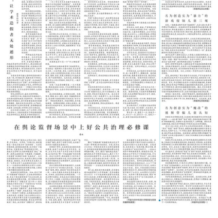
学术中国
乡村振兴
银龄
溯源中国
城市
旅游
能源
会展
彩票
娱乐
时尚
悦读
公益
一带一路
亚太网
上市公司
文化产业
地方频道
北京
天津
河北
山西
辽宁
吉林
上海
江苏
浙江
安徽
福建
江西