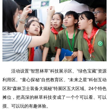
学术中国
乡村振兴
银龄
溯源中国
城市
旅游
能源
会展
彩票
娱乐
时尚
悦读
公益
一带一路
亚太网
上市公司
文化产业
地方频道
活动设置“智慧林草”科技展示区、“绿色宝藏”资源
利用区、“童心探秘”自然教育区、“未来之星”科创互动
北京
天津
河北
山西
区和“森林卫士装备大揭秘”特展区五大区域、24个特色
辽宁
吉林
上海
江苏
摊位，把高深的林草科技变成了一个个可以看、可以
浙江
安徽
福建
江西
摸、可以玩的有趣体验。