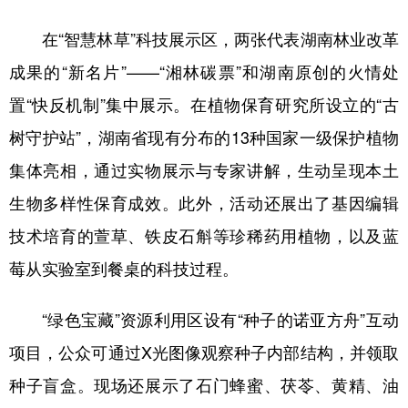
山东
河南
湖北
湖南
在“智慧林草”科技展示区，两张代表湖南林业改革
广东
广西
海南
重庆
成果的“新名片”——“湘林碳票”和湖南原创的火情处
四川
贵州
云南
西藏
置“快反机制”集中展示。在植物保育研究所设立的“古
陕西
甘肃
青海
宁夏
树守护站”，湖南省现有分布的13种国家一级保护植物
新疆
内蒙古
黑龙江
集体亮相，通过实物展示与专家讲解，生动呈现本土
生物多样性保育成效。此外，活动还展出了基因编辑
多语种频道
技术培育的萱草、铁皮石斛等珍稀药用植物，以及蓝
莓从实验室到餐桌的科技过程。
English
Español
Français
عربى
Русский язык
日本語
한국어
“绿色宝藏”资源利用区设有“种子的诺亚方舟”互动
Deutsch
Português
项目，公众可通过X光图像观察种子内部结构，并领取
种子盲盒。现场还展示了石门蜂蜜、茯苓、黄精、油