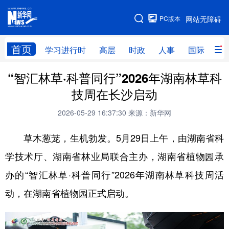
手机版
PC版本
网站无障碍
网站地图
首页
学习进行时
高层
时政
人事
国际
财
“智汇林草·科普同行”2026年湖南林草科
学习进行时
高层
时政
人事
技周在长沙启动
国际
财经
网评
港澳
2026-05-29 16:37:30
来源：新华网
台湾
思客智库
全球连线
教育
草木葱茏，生机勃发。5月29日上午，由湖南省科
科技
科创
量子
体育
学技术厅、湖南省林业局联合主办，湖南省植物园承
文化
书画
健康
军事
办的“智汇林草·科普同行”2026年湖南林草科技周活
访谈
视频
图片
政务
动，在湖南省植物园正式启动。
法律
中央文件
金融
汽车
食品
人居
信息化
数字经济