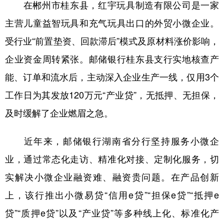
在郴州市桂东县，红宇玩具制造有限公司是一家
山东
河南
湖北
湖南
主营儿童益智玩具和充气玩具出口的外贸小微企业。
广东
广西
海南
重庆
受行业“前置垫资、回款滞后”模式及原材料涨价影响，
四川
贵州
云南
西藏
企业资金周转紧张。邮储银行桂东县支行实地核查产
陕西
甘肃
青海
宁夏
能、订单和流水后，主动深入企业生产一线，仅用3个
新疆
内蒙古
黑龙江
工作日为其发放120万元“产业贷”，无抵押、无担保，
及时缓解了企业燃眉之急。
多语种频道
近年来，邮储银行湖南省分行坚持服务小微企
English
Español
Français
عربى
业，通过常态化走访、精准化对接、定制化服务，切
Русский язык
日本語
한국어
实解决小微企业融资难、融资贵问题。在产品创新
Deutsch
Português
上，该行推出小微易贷“信用e贷”“担保e贷”“抵押e
贷”“质押e贷”以及“产业贷”等多种线上化、标准化产