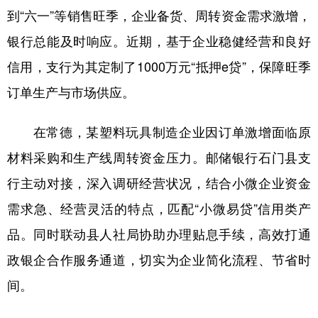
到“六一”等销售旺季，企业备货、周转资金需求激增，
学术中国
乡村振兴
银龄
溯源中国
银行总能及时响应。近期，基于企业稳健经营和良好
城市
旅游
能源
会展
信用，支行为其定制了1000万元“抵押e贷”，保障旺季
彩票
娱乐
时尚
悦读
订单生产与市场供应。
公益
一带一路
亚太网
上市公司
在常德，某塑料玩具制造企业因订单激增面临原
文化产业
材料采购和生产线周转资金压力。邮储银行石门县支
行主动对接，深入调研经营状况，结合小微企业资金
地方频道
需求急、经营灵活的特点，匹配“小微易贷”信用类产
品。同时联动县人社局协助办理贴息手续，高效打通
北京
天津
河北
山西
政银企合作服务通道，切实为企业简化流程、节省时
辽宁
吉林
上海
江苏
间。
浙江
安徽
福建
江西