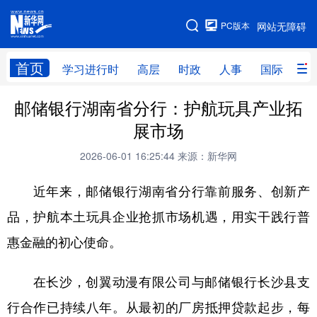
手机版
PC版本
网站无障碍
网站地图
首页
学习进行时
高层
时政
人事
国际
财
邮储银行湖南省分行：护航玩具产业拓
学习进行时
高层
时政
人事
展市场
国际
财经
网评
港澳
2026-06-01 16:25:44
来源：新华网
台湾
思客智库
全球连线
教育
近年来，邮储银行湖南省分行靠前服务、创新产
科技
科创
量子
体育
品，护航本土玩具企业抢抓市场机遇，用实干践行普
文化
书画
健康
军事
惠金融的初心使命。
访谈
视频
图片
政务
在长沙，创翼动漫有限公司与邮储银行长沙县支
法律
中央文件
金融
汽车
行合作已持续八年。从最初的厂房抵押贷款起步，每
食品
人居
信息化
数字经济