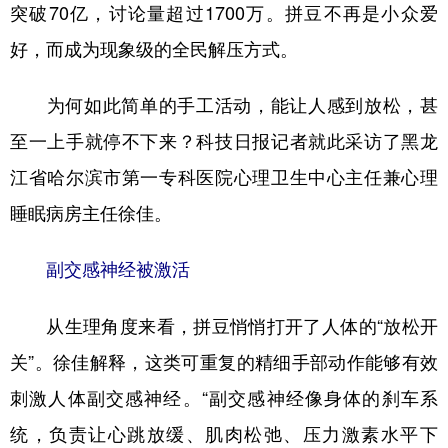
山东
河南
湖北
湖南
突破70亿，讨论量超过1700万。拼豆不再是小众爱
好，而成为现象级的全民解压方式。
广东
广西
海南
重庆
四川
贵州
云南
西藏
为何如此简单的手工活动，能让人感到放松，甚
陕西
甘肃
青海
宁夏
至一上手就停不下来？科技日报记者就此采访了黑龙
江省哈尔滨市第一专科医院心理卫生中心主任兼心理
新疆
内蒙古
黑龙江
睡眠病房主任徐佳。
多语种频道
副交感神经被激活
English
Español
Français
عربى
从生理角度来看，拼豆悄悄打开了人体的“放松开
Русский язык
日本語
한국어
关”。徐佳解释，这类可重复的精细手部动作能够有效
Deutsch
Português
刺激人体副交感神经。“副交感神经像身体的刹车系
统，负责让心跳放缓、肌肉松弛、压力激素水平下