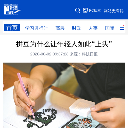
手机版
PC版本
网站无障碍
网站地图
首页
学习进行时
高层
时政
人事
国际
财
拼豆为什么让年轻人如此“上头”
学习进行时
高层
时政
人事
2026-06-02 09:37:28
来源：科技日报
国际
财经
网评
港澳
台湾
思客智库
全球连线
教育
科技
科创
量子
体育
文化
书画
健康
军事
访谈
视频
图片
政务
法律
中央文件
金融
汽车
食品
人居
信息化
数字经济