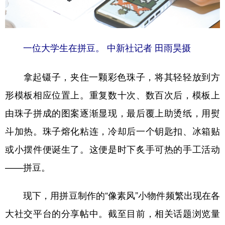
学术中国
乡村振兴
银龄
溯源中国
城市
旅游
能源
会展
一位大学生在拼豆。 中新社记者 田雨昊摄
彩票
娱乐
时尚
悦读
拿起镊子，夹住一颗彩色珠子，将其轻轻放到方
公益
一带一路
亚太网
上市公司
形模板相应位置上。重复数十次、数百次后，模板上
文化产业
由珠子拼成的图案逐渐显现，最后覆上助烫纸，用熨
斗加热。珠子熔化粘连，冷却后一个钥匙扣、冰箱贴
地方频道
或小摆件便诞生了。这便是时下炙手可热的手工活动
北京
天津
河北
山西
——拼豆。
辽宁
吉林
上海
江苏
现下，用拼豆制作的“像素风”小物件频繁出现在各
浙江
安徽
福建
江西
大社交平台的分享帖中。截至目前，相关话题浏览量