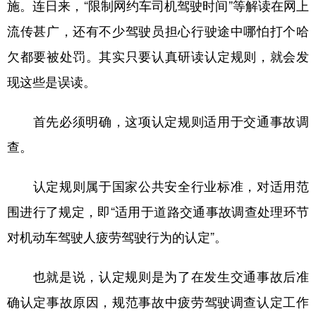
施。连日来，“限制网约车司机驾驶时间”等解读在网上
学术中国
乡村振兴
银龄
溯源中国
流传甚广，还有不少驾驶员担心行驶途中哪怕打个哈
欠都要被处罚。其实只要认真研读认定规则，就会发
城市
旅游
能源
会展
现这些是误读。
彩票
娱乐
时尚
悦读
公益
一带一路
亚太网
上市公司
首先必须明确，这项认定规则适用于交通事故调
查。
文化产业
认定规则属于国家公共安全行业标准，对适用范
地方频道
围进行了规定，即“适用于道路交通事故调查处理环节
北京
天津
河北
山西
对机动车驾驶人疲劳驾驶行为的认定”。
辽宁
吉林
上海
江苏
也就是说，认定规则是为了在发生交通事故后准
浙江
安徽
福建
江西
确认定事故原因，规范事故中疲劳驾驶调查认定工作