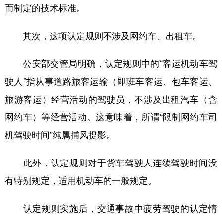
山东
河南
湖北
湖南
而制定的技术标准。
广东
广西
海南
重庆
其次，这项认定规则不涉及网约车、出租车。
四川
贵州
云南
西藏
公安部交管局明确，认定规则中的“客运机动车驾
陕西
甘肃
青海
宁夏
驶人”指从事道路旅客运输（即班车客运、包车客运、
新疆
内蒙古
黑龙江
旅游客运）经营活动的驾驶员，不涉及出租汽车（含
网约车）等经营活动。这意味着，所谓“限制网约车司
多语种频道
机驾驶时间”纯属捕风捉影。
English
Español
Français
عربى
此外，认定规则对于货车驾驶人连续驾驶时间没
Русский язык
日本語
한국어
有特别规定，适用机动车的一般规定。
Deutsch
Português
认定规则实施后，交通事故中疲劳驾驶的认定情