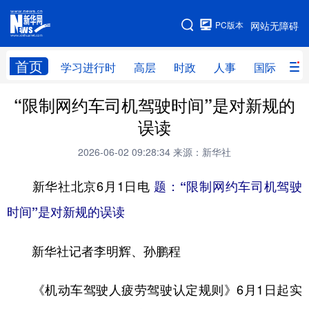
手机版
PC版本
网站无障碍
网站地图
首页
学习进行时
高层
时政
人事
国际
财
“限制网约车司机驾驶时间”是对新规的
学习进行时
高层
时政
人事
误读
国际
财经
网评
港澳
2026-06-02 09:28:34
来源：新华社
台湾
思客智库
全球连线
教育
新华社北京6月1日电
题：“限制网约车司机驾驶
科技
科创
量子
体育
时间”是对新规的误读
文化
书画
健康
军事
新华社记者李明辉、孙鹏程
访谈
视频
图片
政务
法律
中央文件
金融
汽车
《机动车驾驶人疲劳驾驶认定规则》6月1日起实
食品
人居
信息化
数字经济