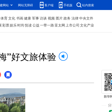
建网站
网站无障碍
客户端
手机版
站内搜索
体育
文化
书画
健康
军事
访谈
视频
图片
政务
法律
中央文件
展
彩票
娱乐
时尚
悦读
公益
一带一路
亚太网
上市公司
文化产业
梅”好文旅体验