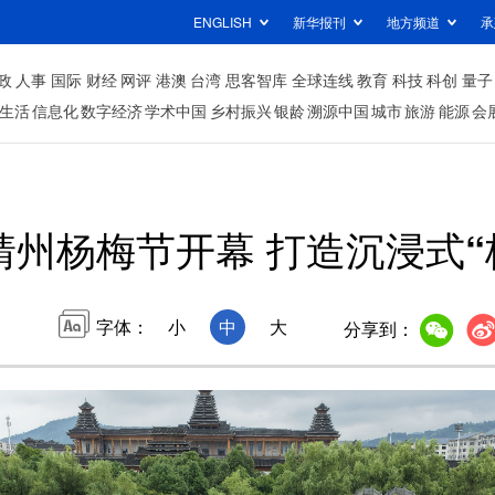
ENGLISH
新华报刊
地方频道
承
政
人事
国际
财经
网评
港澳
台湾
思客智库
全球连线
教育
科技
科创
量子
生活
信息化
数字经济
学术中国
乡村振兴
银龄
溯源中国
城市
旅游
能源
会
靖州杨梅节开幕 打造沉浸式“
字体：
小
中
大
分享到：