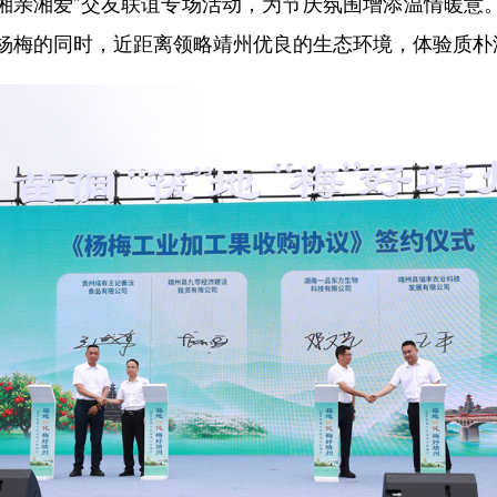
湘亲湘爱”交友联谊专场活动，为节庆氛围增添温情暖意
甜杨梅的同时，近距离领略靖州优良的生态环境，体验质朴