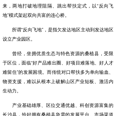
来，两地打破地理阻隔、跳出帮扶定式，以“反向飞
学术中国
乡村振兴
银龄
溯源中国
地”模式架起双向共富的连心桥。
城市
旅游
能源
会展
所谓“反向飞地”，是指欠发达地区主动到发达地区
彩票
娱乐
时尚
悦读
设立产业园区。
公益
一带一路
亚太网
上市公司
曾经，坐拥优质生态与特色资源的桑植县，受限
文化产业
于区位，面临“好产品难出圈、好项目难落地、好人才
难留住”的发展困境。而传统对口帮扶多为单向输血、
地方频道
物资支援，难以从根本上破解山区产业短板、激活内
北京
天津
河北
山西
生动力。
辽宁
吉林
上海
江苏
产业基础雄厚、区位交通优越、科创资源富集的
浙江
安徽
福建
江西
长沙县，恰好拥有桑植县急需的发展平台、市场渠道