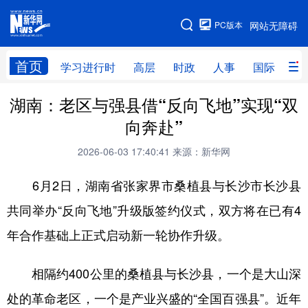
手机版
PC版本
网站无障碍
网站地图
首页
学习进行时
高层
时政
人事
国际
财
湖南：老区与强县借“反向飞地”实现“双
学习进行时
高层
时政
人事
向奔赴”
国际
财经
网评
港澳
2026-06-03 17:40:41
来源：新华网
台湾
思客智库
全球连线
教育
6月2日，湖南省张家界市桑植县与长沙市长沙县
科技
科创
量子
体育
共同举办“反向飞地”升级版签约仪式，双方将在已有4
文化
书画
健康
军事
年合作基础上正式启动新一轮协作升级。
访谈
视频
图片
政务
相隔约400公里的桑植县与长沙县，一个是大山深
法律
中央文件
金融
汽车
处的革命老区，一个是产业兴盛的“全国百强县”。近年
食品
人居
信息化
数字经济