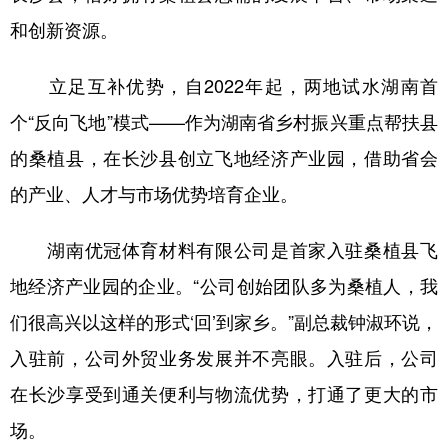
山东
河南
湖北
湖南
和创新资源。
广东
广西
海南
重庆
立足互补优势，自2022年起，两地试水湖南首
四川
贵州
云南
西藏
个“反向飞地”模式——作为湖南省乡村振兴重点帮扶县
陕西
甘肃
青海
宁夏
的桑植县，在长沙县创立飞地经济产业园，借助省会
新疆
内蒙古
黑龙江
的产业、人才与市场优势培育企业。
湖南优冠体育材料有限公司是首家入驻桑植县飞
多语种频道
地经济产业园的企业。“公司创始团队多为桑植人，我
English
Español
Français
عربى
们很高兴以这样的形式‘回’到家乡。”副总裁钟淑环说，
Русский язык
日本語
한국어
入驻前，公司外贸业务发展并不亮眼。入驻后，公司
Deutsch
Português
在长沙享受到通关便利与物流优势，打通了更大的市
场。