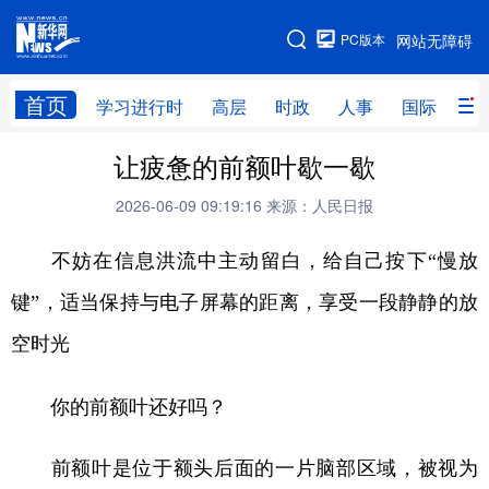
手机版
PC版本
网站无障碍
网站地图
首页
学习进行时
高层
时政
人事
国际
财
让疲惫的前额叶歇一歇
学习进行时
高层
时政
人事
2026-06-09 09:19:16
来源：人民日报
国际
财经
网评
港澳
台湾
思客智库
全球连线
教育
不妨在信息洪流中主动留白，给自己按下“慢放
键”，适当保持与电子屏幕的距离，享受一段静静的放
科技
科创
量子
体育
空时光
文化
书画
健康
军事
访谈
视频
图片
政务
你的前额叶还好吗？
法律
中央文件
金融
汽车
前额叶是位于额头后面的一片脑部区域，被视为
食品
人居
信息化
数字经济