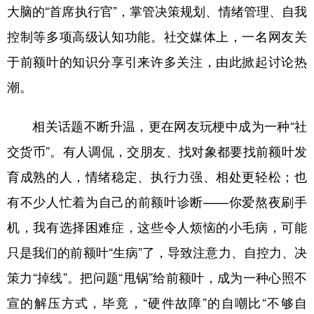
大脑的“首席执行官”，掌管决策规划、情绪管理、自我
学术中国
乡村振兴
银龄
溯源中国
控制等多项高级认知功能。社交媒体上，一名网友关
城市
旅游
能源
会展
于前额叶的知识分享引来许多关注，由此掀起讨论热
潮。
彩票
娱乐
时尚
悦读
公益
一带一路
亚太网
上市公司
相关话题不断升温，更在网友玩梗中成为一种“社
文化产业
交货币”。有人调侃，交朋友、找对象都要找前额叶发
育成熟的人，情绪稳定、执行力强、相处更轻松；也
地方频道
有不少人忙着为自己的前额叶诊断——你爱熬夜刷手
机，我有选择困难症，这些令人烦恼的小毛病，可能
北京
天津
河北
山西
只是我们的前额叶“生病”了，导致注意力、自控力、决
辽宁
吉林
上海
江苏
策力“掉线”。把问题“甩锅”给前额叶，成为一种心照不
浙江
安徽
福建
江西
宣的解压方式，毕竟，“硬件故障”的自嘲比“不够自