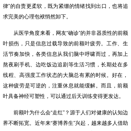
山东
河南
湖北
湖南
律”的自责更柔软，既为紧绷的情绪找到出口，也将追
广东
广西
海南
重庆
求完美的心理包袱悄然卸下。
四川
贵州
云南
西藏
从医学角度来看，网友“确诊”的并非器质性的前额
陕西
甘肃
青海
宁夏
叶损伤，只是信息过载导致的前额叶疲劳。工作、生
新疆
内蒙古
黑龙江
活节奏加快，各类信息从我们脑中呼啸而过，再加上
熬夜刷手机、边吃饭边追剧等生活习惯，长期处在多
多语种频道
线程、高强度工作状态的大脑总有累的时候。好在，
这种疲劳是可逆的，注重休息就能缓解。而且，前额
English
Español
Français
عربى
叶具备神经可塑性，可以通过后天训练变得更发达。
Русский язык
日本語
한국어
Deutsch
Português
前额叶为什么会“走红”？源于人们对健康的认知边
界不断拓宽。近年来“赛博养生”兴起，越来越多人借助