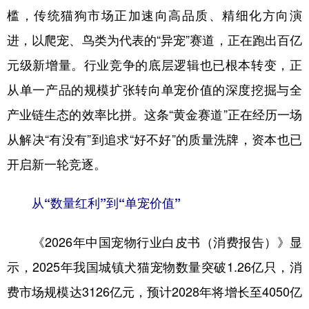
槛，传统猫狗市场正加速向高品质、精细化方向演
学术中国
乡村振兴
银龄
溯源中国
进，以爬宠、鸟类为代表的“异宠”赛道，正在跑出百亿
城市
旅游
能源
会展
元级新增量。行业竞争的底层逻辑也已根本转变，正
彩票
娱乐
时尚
悦读
从单一产品的规模扩张转向单宠价值的深度挖掘与全
产业链生态的效率比拼。这条“黄金赛道”正在经历一场
公益
一带一路
亚太网
上市公司
从解决“有没有”到追求“好不好”的质量洗牌，资本也已
文化产业
开启新一轮竞逐。
地方频道
从“数量红利”到“单宠价值”
北京
天津
河北
山西
《2026年中国宠物行业白皮书（消费报告）》显
辽宁
吉林
上海
江苏
示，2025年我国城镇犬猫宠物数量突破1.26亿只，消
浙江
安徽
福建
江西
费市场规模达3126亿元，预计2028年将增长至4050亿