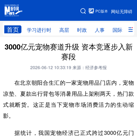
手机版
PC版本
网站无障碍
网站地图
首页
学习进行时
高层
时政
人事
国际
财
3000亿元宠物赛道升级 资本竞逐步入新
学习进行时
高层
时政
人事
赛段
国际
财经
网评
港澳
2026-06-12 10:33:19
来源：经济参考报
台湾
思客智库
全球连线
教育
在北京朝阳合生汇的一家宠物用品门店内，宠物
科技
科创
量子
体育
凉垫、夏款出行背包等消暑用品上架刚两天，热门款
文化
书画
健康
军事
式就断货。这正是当下宠物市场消费活力的生动缩
访谈
视频
图片
政务
影。
法律
中央文件
金融
汽车
据统计，我国宠物经济已正式跨过3000亿元门
食品
人居
信息化
数字经济