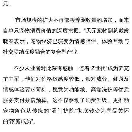
山东
河南
湖北
湖南
元。
广东
广西
海南
重庆
“市场规模的扩大不再依赖养宠数量的增加，而来
四川
贵州
云南
西藏
自单只宠物消费价值的深度挖掘。”天元宠物副总裁虞
陕西
甘肃
青海
宁夏
晓春表示，宠物经济已演变为情感陪伴、体验互动与
社交联结深度融合的复合型产业。
新疆
内蒙古
黑龙江
不少从业者对此深有感触：随着“Z世代”成为养宠
多语种频道
主力军，他们对价格敏感度较低，却对成分、健康及
English
Español
Français
عربى
情感体验要求苛刻，愿意为功能粮、高端洗护等优质
服务支付数倍预算。这不仅驱动了消费升级，更推动
Русский язык
日本語
한국어
宠物角色从传统的“看门护院”彻底转变为享受关怀
Deutsch
Português
的“家庭成员”。