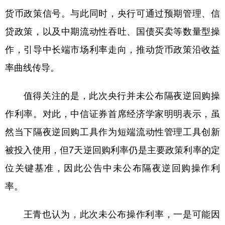
山东
河南
湖北
湖南
货币政策信号。与此同时，央行可通过预期管理、信
广东
广西
海南
重庆
贷政策，以及中期流动性吞吐、国债买卖等数量型操
四川
贵州
云南
西藏
作，引导中长端市场利率走向，推动货币政策沿收益
率曲线传导。
陕西
甘肃
青海
宁夏
新疆
内蒙古
黑龙江
值得关注的是，此次央行并未公布隔夜逆回购操
作利率。对此，中信证券首席经济学家明明表示，虽
多语种频道
然当下隔夜逆回购工具作为短端流动性管理工具创新
被投入使用，但7天逆回购利率仍是主要政策利率的定
English
Español
Français
عربى
位关键基准，因此公告中未公布隔夜逆回购操作利
Русский язык
日本語
한국어
率。
Deutsch
Português
王青也认为，此次未公布操作利率，一是可能因