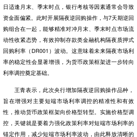
日适逢月末、季末时点，银行考核等因素通常会导致
学术中国
乡村振兴
银龄
溯源中国
资金面偏紧。此时开展隔夜逆回购操作，与7天期逆回
城市
旅游
能源
会展
购组合在一起，能够精准对冲月末、季末时点市场流
彩票
娱乐
时尚
悦读
动性收紧态势，有效抑制存款类金融机构隔夜质押式
回购利率（DR001）波动。这意味着未来隔夜市场利
公益
一带一路
亚太网
上市公司
率的稳定性会显著增强，为货币政策框架进一步转向
文化产业
利率调控奠定基础。
地方频道
王青表示，此次央行增加隔夜逆回购操作品种，
旨在增强对主要短端市场利率调控的精准性和有效
北京
天津
河北
山西
性，推动货币政策框架向价格型转型。实施价格型调
辽宁
吉林
上海
江苏
控，关键就是要着力强化政策利率对短端市场利率的
浙江
安徽
福建
江西
锚定作用，减少短端市场利率波动，由此释放清晰的