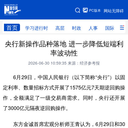
手机版
PC版本
网站无障碍
网站地图
首页
学习进行时
高层
时政
人事
国际
财
央行新操作品种落地 进一步降低短端利
学习进行时
高层
时政
人事
率波动性
国际
财经
网评
港澳
2026-06-30 10:59:35
来源：经济参考报
台湾
思客智库
全球连线
教育
6月29日，中国人民银行（以下简称“央行”）以固
科技
科创
量子
体育
定利率、数量招标方式开展了1575亿元7天期逆回购操
文化
书画
健康
军事
作，全额满足了一级交易商需求。同时，央行还开展
访谈
视频
图片
政务
了3000亿元隔夜逆回购操作。
法律
中央文件
金融
汽车
东方金诚首席宏观分析师王青认为，6月29日和30
食品
人居
信息化
数字经济