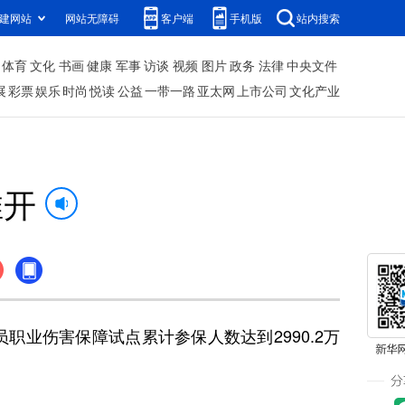
建网站
网站无障碍
客户端
手机版
站内搜索
体育
文化
书画
健康
军事
访谈
视频
图片
政务
法律
中央文件
展
彩票
娱乐
时尚
悦读
公益
一带一路
亚太网
上市公司
文化产业
推开
业伤害保障试点累计参保人数达到2990.2万