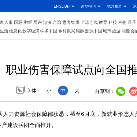
ENGLISH
新华报刊
地方频道
承
政
人事
国际
财经
网评
港澳
台湾
思客智库
全球连线
教育
科技
科创
量子
生活
信息化
数字经济
学术中国
乡村振兴
银龄
溯源中国
城市
旅游
能源
会
职业伤害保障试点向全国
字体：
小
中
大
分享到：
力资源社会保障部获悉，截至6月底，新就业形态人员职
生产建设兵团全面推开。