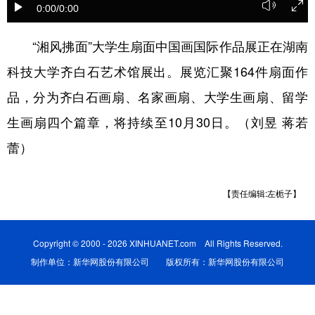
0:00
/0:00
学术中国
乡村振兴
银龄
溯源中国
“湘风拂面”大学生扇面中国画国际作品展正在湖南
城市
旅游
能源
会展
科技大学齐白石艺术馆展出。展览汇聚164件扇面作
彩票
娱乐
时尚
悦读
品，分为齐白石画扇、名家画扇、大学生画扇、留学
公益
一带一路
亚太网
上市公司
生画扇四个篇章，将持续至10月30日。（刘昱 蒋若
蕾）
文化产业
【责任编辑:左栀子】
地方频道
北京
天津
河北
山西
Copyright © 2000 - 2026 XINHUANET.com All Rights Reserved.
辽宁
吉林
上海
江苏
制作单位：新华网股份有限公司 版权所有：新华网股份有限公司
浙江
安徽
福建
江西