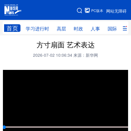
手机版
PC版本
网站无障碍
网站地图
首页
学习进行时
高层
时政
人事
国际
财
方寸扇面 艺术表达
学习进行时
高层
时政
人事
2026-07-02 10:06:34
来源：新华网
国际
财经
网评
港澳
台湾
思客智库
全球连线
教育
科技
科创
量子
体育
文化
书画
健康
军事
访谈
视频
图片
政务
法律
中央文件
金融
汽车
食品
人居
信息化
数字经济