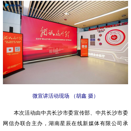
学术中国
乡村振兴
银龄
溯源中国
城市
旅游
能源
会展
彩票
娱乐
时尚
悦读
公益
一带一路
亚太网
上市公司
文化产业
地方频道
微宣讲活动现场 （胡鑫 摄）
北京
天津
河北
山西
辽宁
吉林
上海
江苏
本次活动由中共长沙市委宣传部、中共长沙市委
浙江
安徽
福建
江西
网信办联合主办，湖南星辰在线新媒体有限公司承