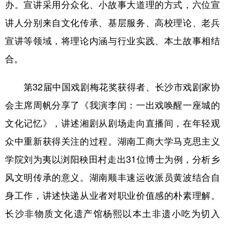
办。宣讲采用分众化、小故事大道理的方式，六位宣
山东
河南
湖北
湖南
讲人分别来自文化传承、基层服务、高校理论、老兵
广东
广西
海南
重庆
宣讲等领域，将理论内涵与行业实践、本土故事相结
四川
贵州
云南
西藏
合。
陕西
甘肃
青海
宁夏
第32届中国戏剧梅花奖获得者、长沙市戏剧家协
新疆
内蒙古
黑龙江
会主席周帆分享了《我演李闰：一出戏唤醒一座城的
文化记忆》，讲述湘剧从剧场走向直播间，在年轻观
多语种频道
众中重新获得关注的过程。湖南工商大学马克思主义
English
Español
Français
عربى
学院刘为夷以浏阳秧田村走出31位博士为例，分析乡
Русский язык
日本語
한국어
风文明传承的意义。湖南顺丰速运收派员黄波结合自
Deutsch
Português
身工作，讲述快递从业者对职业价值感的朴素理解。
长沙非物质文化遗产馆杨熙以本土非遗小吃为切入