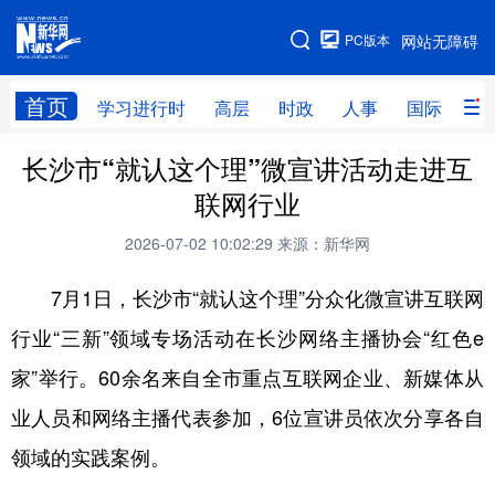
手机版
PC版本
网站无障碍
网站地图
首页
学习进行时
高层
时政
人事
国际
财
长沙市“就认这个理”微宣讲活动走进互
学习进行时
高层
时政
人事
联网行业
国际
财经
网评
港澳
2026-07-02 10:02:29
来源：新华网
台湾
思客智库
全球连线
教育
7月1日，长沙市“就认这个理”分众化微宣讲互联网
科技
科创
量子
体育
行业“三新”领域专场活动在长沙网络主播协会“红色e
文化
书画
健康
军事
家”举行。60余名来自全市重点互联网企业、新媒体从
访谈
视频
图片
政务
业人员和网络主播代表参加，6位宣讲员依次分享各自
法律
中央文件
金融
汽车
领域的实践案例。
食品
人居
信息化
数字经济