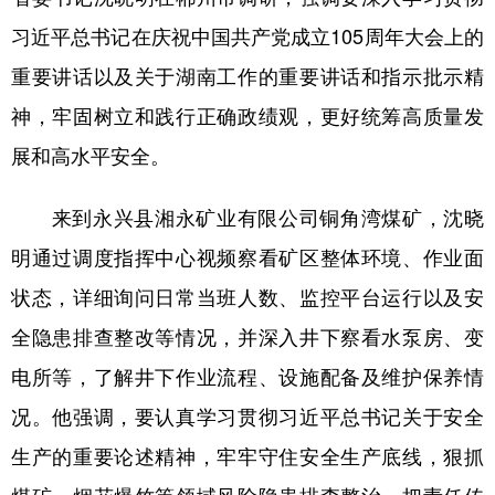
习近平总书记在庆祝中国共产党成立105周年大会上的
学术中国
乡村振兴
银龄
溯源中国
重要讲话以及关于湖南工作的重要讲话和指示批示精
城市
旅游
能源
会展
神，牢固树立和践行正确政绩观，更好统筹高质量发
彩票
娱乐
时尚
悦读
展和高水平安全。
公益
一带一路
亚太网
上市公司
来到永兴县湘永矿业有限公司铜角湾煤矿，沈晓
文化产业
明通过调度指挥中心视频察看矿区整体环境、作业面
状态，详细询问日常当班人数、监控平台运行以及安
地方频道
全隐患排查整改等情况，并深入井下察看水泵房、变
北京
天津
河北
山西
电所等，了解井下作业流程、设施配备及维护保养情
辽宁
吉林
上海
江苏
况。他强调，要认真学习贯彻习近平总书记关于安全
生产的重要论述精神，牢牢守住安全生产底线，狠抓
浙江
安徽
福建
江西