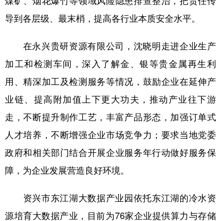
煤矿、烟花爆竹等领域风险隐患排查整治，把责任传
山东
河南
湖北
湖南
导到各层级、最末梢，提高各行业本质安全水平。
广东
广西
海南
重庆
在永兴贵研资源有限公司，沈晓明走进企业生产
四川
贵州
云南
西藏
加工和检测车间，深入了解金、银等贵金属再生利
陕西
甘肃
青海
宁夏
用、精深加工及检测服务等情况，鼓励企业在延伸产
新疆
内蒙古
黑龙江
业链、提高附加值上下更大功夫，推动产业往下游
走，不断提升制作工艺，丰富产品形态，加强订单式
多语种频道
人才培养，不断增强企业市场竞争力；要求当地党委
English
Español
Français
عربى
政府和相关部门结合开展企业服务年行动做好服务保
Русский язык
日本語
한국어
障，为企业发展营造良好环境。
Deutsch
Português
资兴市东江湖大数据产业园依托东江湖的冷水资
源培育大数据产业，目前为76家企业提供算力与存储