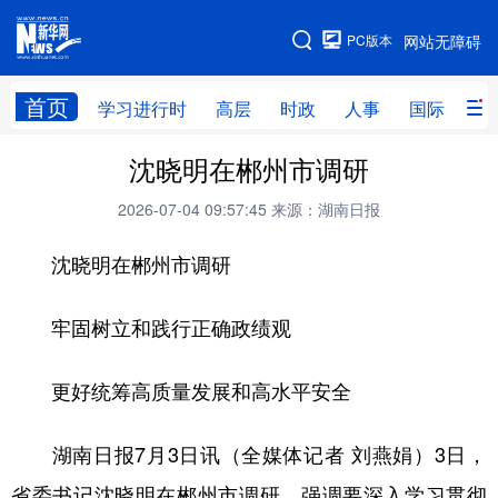
手机版
PC版本
网站无障碍
网站地图
首页
学习进行时
高层
时政
人事
国际
财
沈晓明在郴州市调研
学习进行时
高层
时政
人事
2026-07-04 09:57:45
来源：湖南日报
国际
财经
网评
港澳
沈晓明在郴州市调研
台湾
思客智库
全球连线
教育
科技
科创
量子
体育
牢固树立和践行正确政绩观
文化
书画
健康
军事
更好统筹高质量发展和高水平安全
访谈
视频
图片
政务
法律
中央文件
金融
汽车
湖南日报7月3日讯（全媒体记者 刘燕娟）3日，
省委书记沈晓明在郴州市调研，强调要深入学习贯彻
食品
人居
信息化
数字经济