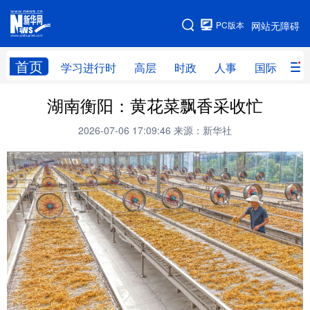
手机版
PC版本
网站无障碍
网站地图
首页
学习进行时
高层
时政
人事
国际
财
湖南衡阳：黄花菜飘香采收忙
学习进行时
高层
时政
人事
2026-07-06 17:09:46
来源：新华社
国际
财经
网评
港澳
台湾
思客智库
全球连线
教育
科技
科创
量子
体育
文化
书画
健康
军事
访谈
视频
图片
政务
法律
中央文件
金融
汽车
食品
人居
信息化
数字经济