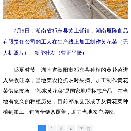
学术中国
乡村振兴
银龄
溯源中国
城市
旅游
能源
会展
7月5日，湖南省祁东县黄土铺镇，湖南雁隆食品
彩票
娱乐
时尚
悦读
有限责任公司的工人在生产线上加工制作黄花菜（无
公益
一带一路
亚太网
上市公司
人机照片）。新华社发（曹正平摄）
文化产业
盛夏时节，湖南省衡阳市祁东县种植的黄花菜进
入采收旺季，当地菜农抢抓农时采摘、加工制作黄花
地方频道
菜供应市场。“祁东黄花菜”是国家地理标志产品，在当
北京
天津
河北
山西
地有悠久的种植历史，目前祁东县形成了从黄花菜种
辽宁
吉林
上海
江苏
植到加工、销售全链条覆盖，助力当地农户增收。
浙江
安徽
福建
江西
1
2
3
4
下一页