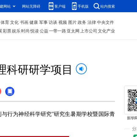
建网站
网站无障碍
客户端
手机版
站内搜索
体育
文化
书画
健康
军事
访谈
视频
图片
政务
法律
中央文件
展
彩票
娱乐
时尚
悦读
公益
一带一路
亚太网
上市公司
文化产业
理科研研学项目
与行为神经科学研究”研究生暑期学校暨国际青