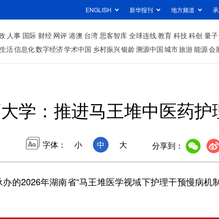
ENGLISH
新华报刊
地方频道
承
政
人事
国际
财经
网评
港澳
台湾
思客智库
全球连线
教育
科技
科创
量子
生活
信息化
数字经济
学术中国
乡村振兴
银龄
溯源中国
城市
旅游
能源
会
药大学：推进马王堆中医药护
字体：
小
中
大
分享到：
的2026年湖南省“马王堆医学视域下护理干预慢病机制
。